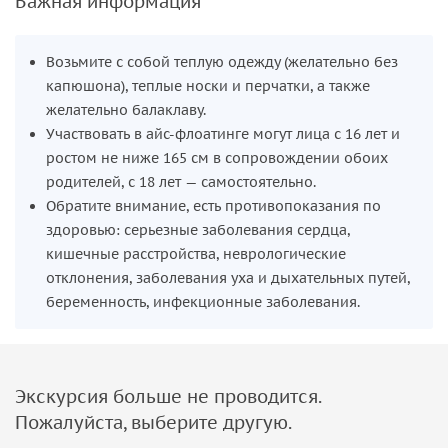
Важная информация
поверхности приобретают самую разнообразную форму,
интересные узоры и колорит, что делает пейзажи
Возьмите с собой теплую одежду (желательно без
особенно живописными. Заснеженные леса, сверкающие
капюшона), теплые носки и перчатки, а также
на солнце ледяные реки и зеркально гладкие водоемы
желательно балаклаву.
создают атмосферу зимней сказки.
Участвовать в айс-флоатинге могут лица с 16 лет и
Специалисты расскажут вам о геологии региона, истории
ростом не ниже 165 см в сопровождении обоих
его открытия и о том, каким образом образовались
родителей, с 18 лет — самостоятельно.
ледяные поля.
Обратите внимание, есть противопоказания по
здоровью: серьезные заболевания сердца,
кишечные расстройства, неврологические
отклонения, заболевания уха и дыхательных путей,
беременность, инфекционные заболевания.
Экскурсия больше не проводится.
Пожалуйста, выберите другую.