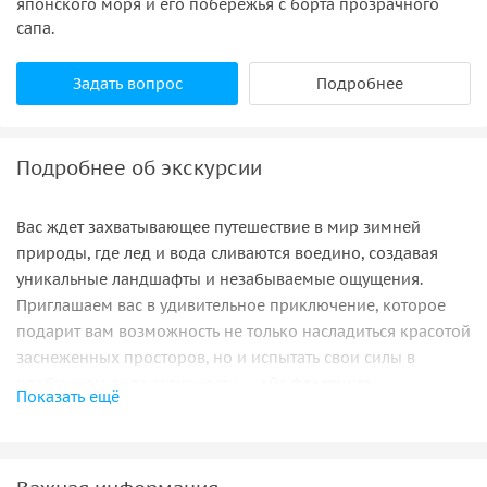
японского моря и его побережья с борта прозрачного
сапа.
Задать вопрос
Подробнее
Подробнее об экскурсии
Вас ждет захватывающее путешествие в мир зимней
природы, где лед и вода сливаются воедино, создавая
уникальные ландшафты и незабываемые ощущения.
Приглашаем вас в удивительное приключение, которое
подарит вам возможность не только насладиться красотой
заснеженных просторов, но и испытать свои силы в
необычном виде активности —
айс-флоатинге
.
Показать ещё
Во время экскурсии вы сможете полюбоваться
потрясающими ледяными глыбами и ледяными
скульптурами, созданными природой. Зимой ледяные