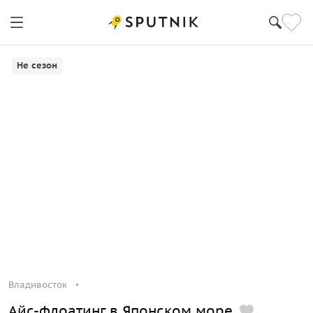
Владивосток
Не сезон
Владивосток
Айс-флоатинг в Японском море