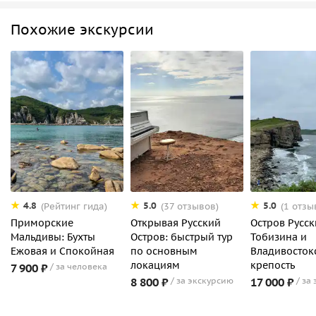
Похожие экскурсии
4.8
5.0
5.0
(Рейтинг гида)
(37 отзывов)
(1 отзы
Приморские
Открывая Русский
Остров Русск
Мальдивы: Бухты
Остров: быстрый тур
Тобизина и
Ежовая и Спокойная
по основным
Владивосток
локациям
крепость
7 900 ₽
за человека
8 800 ₽
за экскурсию
17 000 ₽
за