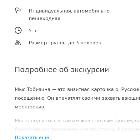
Индивидуальная, автомобильно-
пешеходная
5 ч.
Размер группы до 3 человек
Подробнее об экскурсии
Мыс Тобизина — это визитная карточка о. Русски
посещению. Он впечатлят своими захватывающим
местностью.
Мы прогуляемся к самым живописным бухтам, на
бороздивших тихоокеанские просторы. Я расскаж
Показать ещё
обширные территории стали владением Российс