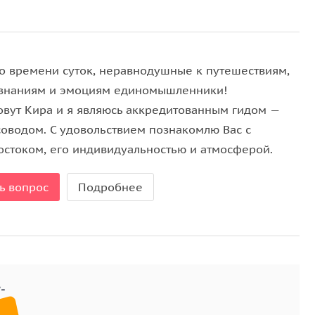
еальное место, чтобы взглянуть на остров с
снимок на фоне знаменитого моста.
о времени суток, неравнодушные к путешествиям,
ник на берегу моря. Почувствуйте уединение,
знаниям и эмоциям единомышленники!
армонии момента.
овут Кира и я являюсь аккредитованным гидом —
соводом. С удовольствием познакомлю Вас с
остоком, его индивидуальностью и атмосферой.
ь вопрос
Подробнее