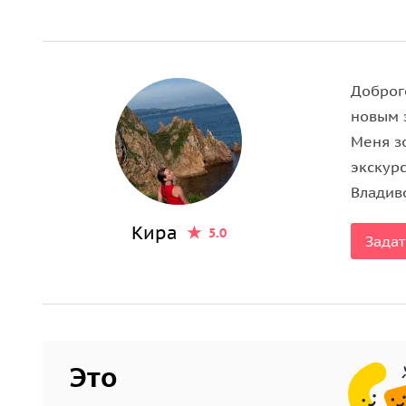
На обратном пути нас ожидает мыс Назимова — ид
противоположного ракурса и сделать памятный 
Доброг
Идеальным завершением путешествия станет пик
новым 
вслушайтесь в шёпот океана и растворитесь в г
Меня з
экскур
Владив
Кира
5.0
Задат
Это