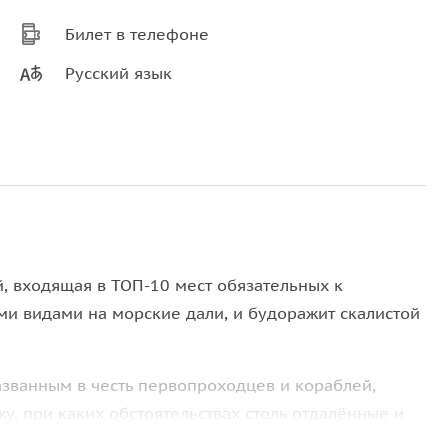
Билет в телефоне
Русский язык
й, входящая в ТОП-10 мест обязательных к
и видами на морские дали, и будоражит скалистой
званным в честь первопроходцев и кораблей,
у, при каких обстоятельствах столь отдалённые и
кой империи.