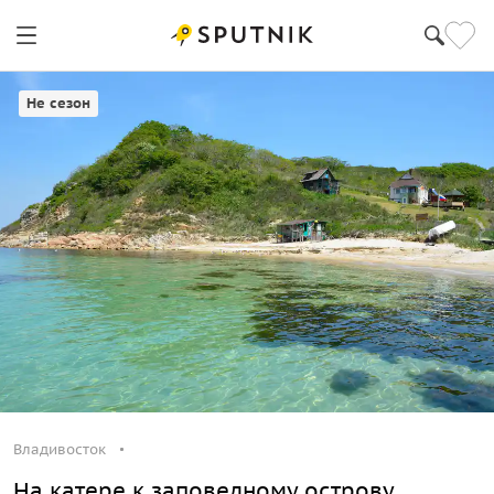
Владивосток
Не сезон
Владивосток
На катере к заповедному острову