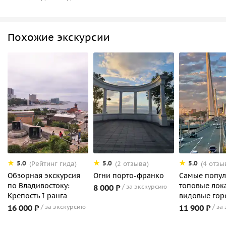
Похожие экскурсии
5.0
5.0
5.0
(Рейтинг гида)
(2 отзыва)
(4 отзы
Обзорная экскурсия
Огни порто-франко
Самые попу
по Владивостоку:
топовые лок
8 000 ₽
за экскурсию
Крепость I ранга
видовые гор
16 000 ₽
за экскурсию
11 900 ₽
за