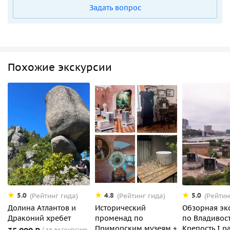
Задать вопрос
Похожие экскурсии
5.0
4.8
5.0
(Рейтинг гида)
(Рейтинг гида)
(Рейтин
Долина Атлантов и
Исторический
Обзорная эк
Драконий хребет
променад по
по Владивост
Приморским музеям +
Крепость I р
за экскурсию