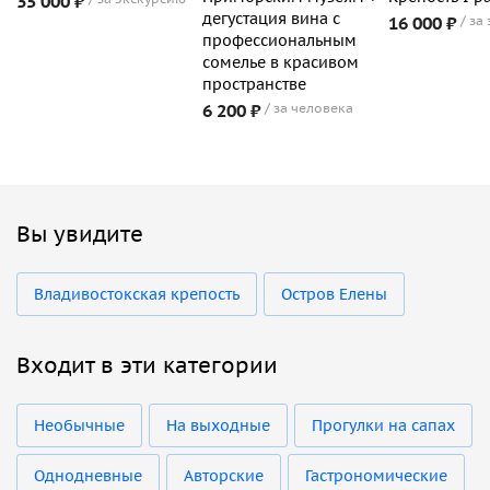
35 000 ₽
дегустация вина с
16 000 ₽
за
профессиональным
сомелье в красивом
пространстве
6 200 ₽
за человека
Вы увидите
Владивостокская крепость
Остров Елены
Входит в эти категории
Необычные
На выходные
Прогулки на сапах
Однодневные
Авторские
Гастрономические