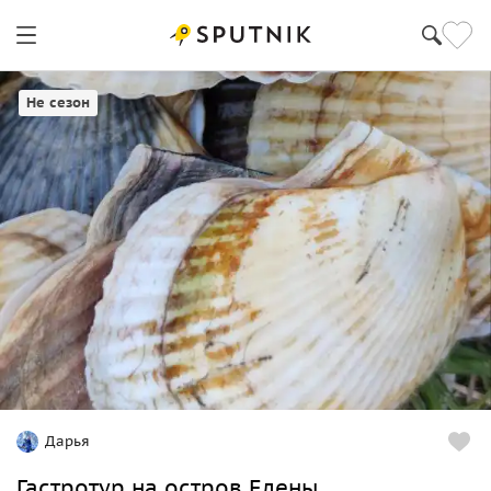
Владивосток
Не сезон
Дарья
Гастротур на остров Елены