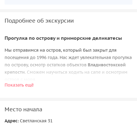
Подробнее об экскурсии
Прогулка по острову и приморские деликатесы
Мы отправимся на остров, который был закрыт для
посещения до 1996 года. Нас ждет увлекательная прогулка
по острову, осмотр остатков объектов
Владивостокской
крепости
. Сможем научиться ходить на сапе и осмотрим
остров с моря.
Показать ещё
А также нас ждет
обед из свежайших морепродуктов
и
интересные факты из жизни морских обитателей от
нашего профессионального дайвера.
Место начала
Адрес:
Светланская 31