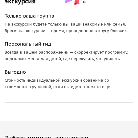
экскурсия
дополнительную стоимость можно организовать
транспорт для большего количества участников.
Только ваша группа
• Возможно проведение данной экскурсии в
На экскурсии будете только вы, ваши знакомые или семья.
исключительно пешем формате в центре города — 5000
Время на экскурсии — время, проведенное в кругу близких
руб.
• Питание не входит в стоимость экскурсии. По вашему
Персональный гид
желанию мы можем зайти во время экскурсии в любое
Всегда в вашем распоряжении — скорректирует программу,
заведение для обеда или ужина.
подскажет места для детей, где перекусить, что увидеть
Выгодно
Стоимость индивидуальной экскурсии сравнима со
стоимостью групповой, если вы идете с кем-то еще
Забронировать экскурсию