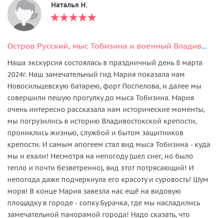
Наталья Н.
Остров Русский, мыс Тобизина и военный Владивосток
Наша экскурсия состоялась в праздничный день 8 марта
2024г. Наш замечательный гид Мария показала нам
Новосильцевскую батарею, форт Поспелова, и далее мы
совершили пешую прогулку до мыса Тобизина. Мария
очень интересно рассказала нам исторические моменты,
мы погрузились в историю Владивостокской крепости,
прониклись жизнью, службой и бытом защитников
крепости. И самым апогеем стал вид мыса Тобизина - куда
мы и ехали! Несмотря на непогоду (шел снег, но было
тепло и почти безветренно), вид этот потрясающий! И
непогода даже подчеркнула его красоту и суровость! Шум
моря! В конце Мария завезла нас ещё на видовую
площадку в городе - сопку Бурачка, где мы насладились
замечательной панорамой города! Надо сказать, что