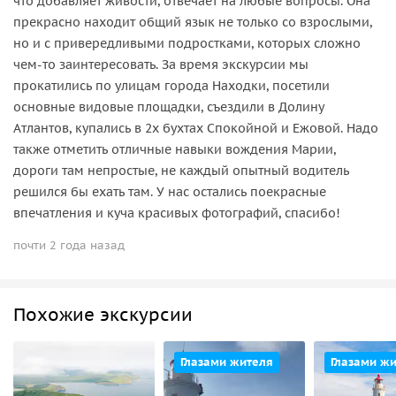
что добавляет живости, отвечает на любые вопросы. Она
прекрасно находит общий язык не только со взрослыми,
но и с привередливыми подростками, которых сложно
чем-то заинтересовать. За время экскурсии мы
прокатились по улицам города Находки, посетили
основные видовые площадки, съездили в Долину
Атлантов, купались в 2х бухтах Спокойной и Ежовой. Надо
также отметить отличные навыки вождения Марии,
дороги там непростые, не каждый опытный водитель
решился бы ехать там. У нас остались поекрасные
впечатления и куча красивых фотографий, спасибо!
почти 2 года назад
Похожие экскурсии
Глазами жителя
Глазами ж