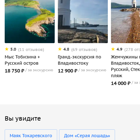
5.0
4.8
4.9
(11 отзывов)
(69 отзывов)
(278 от
Мыс Тобизина +
Гранд-экскурсия по
Жемчужины г
Русский остров
Владивостоку
Владивосток,
Русский, Сте
18 750 ₽
за экскурсию
12 900 ₽
за экскурсию
пляж
14 000 ₽
за
Вы увидите
Маяк Токаревского
Дом «Серая лошадь»