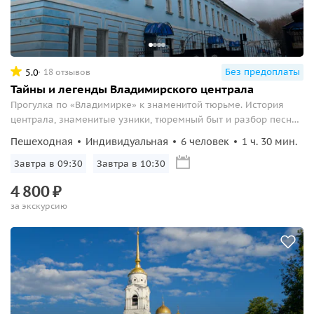
Без предоплаты
5.0
18 отзывов
Тайны и легенды Владимирского централа
Прогулка по «Владимирке» к знаменитой тюрьме. История
централа, знаменитые узники, тюремный быт и разбор песни
М. Круга.
Пешеходная
Индивидуальная
6 человек
1 ч. 30 мин.
Завтра в 09:30
Завтра в 10:30
4
800
₽
за экскурсию