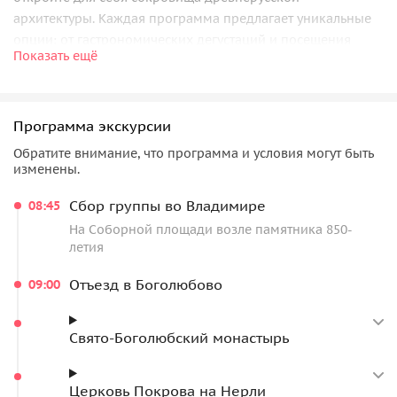
архитектуры. Каждая программа предлагает уникальные
опции: от гастрономических дегустаций и посещения
Показать ещё
старинной аптеки до знакомства с археологическими
находками и музеями. Погрузитесь в богатую историю
Владимиро-Суздальской Руси через ее архитектурные
Программа экскурсии
памятники, монастыри и традиционную культуру.
Обратите внимание, что программа и условия могут быть
изменены.
Сбор группы во Владимире
08:45
На Соборной площади возле памятника 850-
летия
Отъезд в Боголюбово
09:00
Свято-Боголюбский монастырь
Церковь Покрова на Нерли