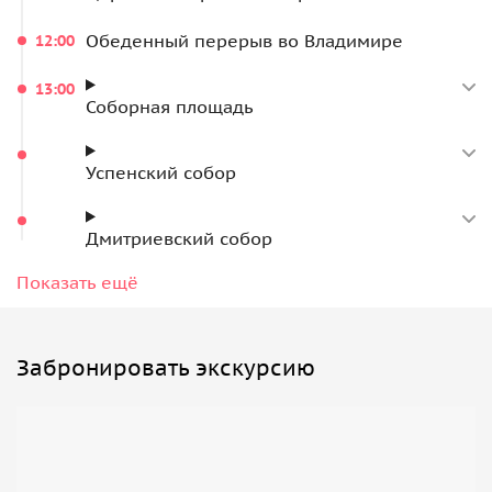
Обеденный перерыв во Владимире
12:00
13:00
Соборная площадь
Успенский собор
Дмитриевский собор
Георгиевская улица
Показать ещё
Музей «Старый Владимир»
Забронировать экскурсию
Золотые ворота
Сейчас находятся на реконструкции
Дегустация и обед