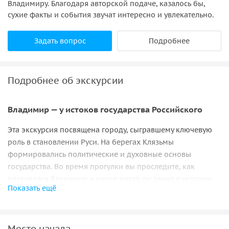
Владимиру. Благодаря авторской подаче, казалось бы,
сухие факты и события звучат интересно и увлекательно.
Задать вопрос
Подробнее
Подробнее об экскурсии
Владимир — у истоков государства Российского
Эта экскурсия посвящена городу, сыгравшему ключевую
роль в становлении Руси. На берегах Клязьмы
формировались политические и духовные основы
государства. Во время прогулки вы проследите, как
развивался Владимир и какое место он занял в истории
Показать ещё
страны.
От Золотых ворот к княжеским дворам
Место начала