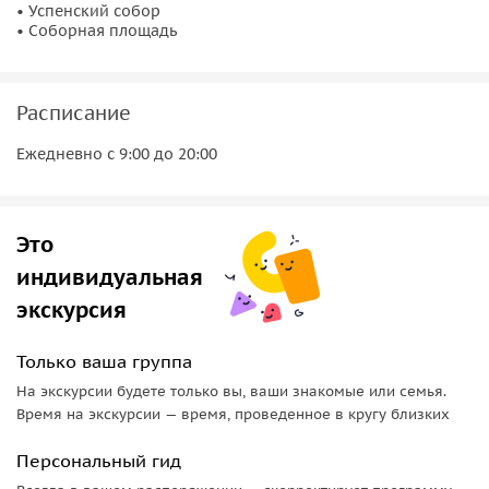
• Успенский собор
развернётся панорама истории — от княжеской столицы
• Соборная площадь
до современного города.
Протяженность маршрута 2 км.
Расписание
Ежедневно с 9:00 до 20:00
Это
индивидуальная
экскурсия
Только ваша группа
На экскурсии будете только вы, ваши знакомые или семья.
Время на экскурсии — время, проведенное в кругу близких
Персональный гид