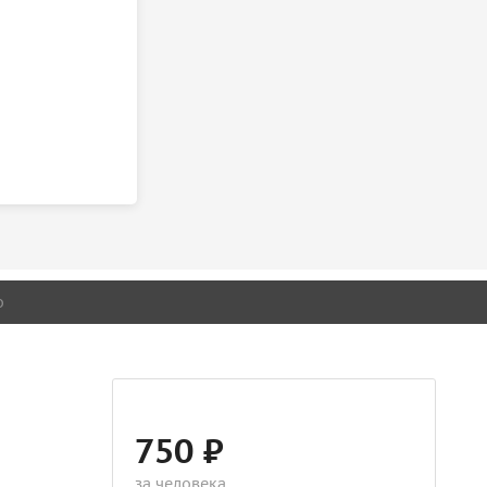
о
750 ₽
за человека