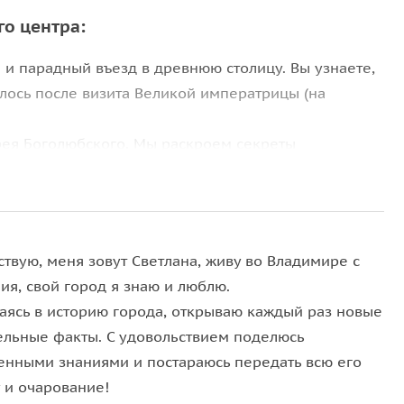
го центра:
и парадный въезд в древнюю столицу. Вы узнаете,
илось после визита Великой императрицы (на
рея Боголюбского. Мы раскроем секреты
димирского края, а также расскажем, почему его
церковь великого князя. В резьбе мы поищем
ты с подвигами Геракла и вознесением великого
твую, меня зовут Светлана, живу во Владимире с
оборе во Владимире появились эти греческие
ия, свой город я знаю и люблю.
аясь в историю города, открываю каждый раз новые
фонарями и забавными скульптурами. Насладитесь
ельные факты. С удовольствием поделюсь
с четырёх обзорных площадок.
енными знаниями и постараюсь передать всю его
 и очарование!