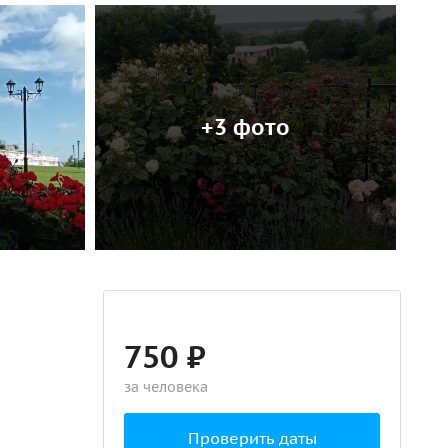
+3 фото
750 ₽
за человека
Проверить даты