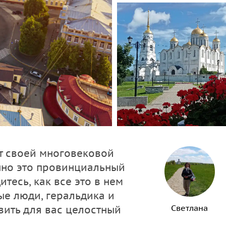
т своей многовековой
нно это провинциальный
тесь, как все это в нем
ые люди, геральдика и
Светлана
вить для вас целостный