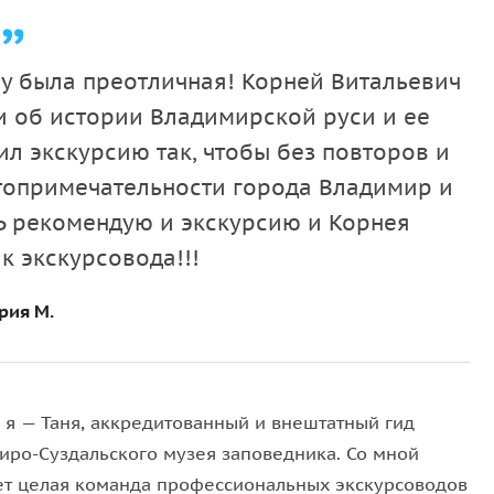
бразу и подобию Ворот Киева, Константинополя и
до наших дней, служили не только оборонительным
 Руси.
у была преотличная! Корней Витальевич
Боголюбским как главный собор Всея Руси и
и об истории Владимирской руси и ее
ублевым.
ил экскурсию так, чтобы без повторов и
каменного резного декора, возведенный
стопримечательности города Владимир и
вной фасад этого собора можно рассматривать
 рекомендую и экскурсию и Корнея
к экскурсовода!!!
ый памятник домонгольской гражданской
ии Боголюбова монастыря, осмотрим место убийства
рия М.
бойдем крепость по валам и спустимся к святому
ожете окунуться в купель и набрать святой воды с
очки и емкость для воды).
ся по заливному лугу к Храму-Лебедю — так его
, я — Таня, аккредитованный и внештатный гид
яется самой совершенной церковью Руси: она
иро-Суздальского музея заповедника. Со мной
ероятно гармонирует с окружающими её
ет целая команда профессиональных экскурсоводов