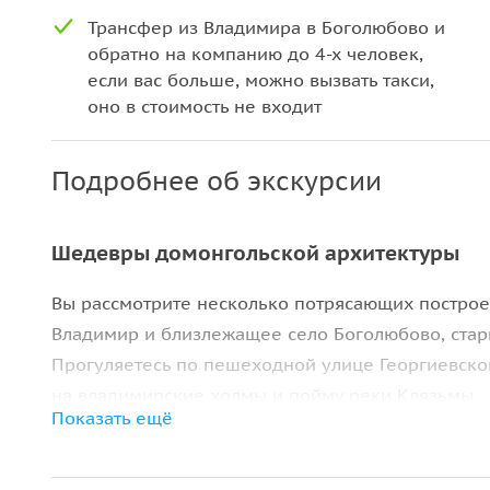
Трансфер из Владимира в Боголюбово и
обратно на компанию до 4-х человек,
если вас больше, можно вызвать такси,
оно в стоимость не входит
Подробнее об экскурсии
Шедевры домонгольской архитектуры
Вы рассмотрите несколько потрясающих постро
Владимир и близлежащее село Боголюбово, стар
Прогуляетесь по пешеходной улице Георгиевск
на владимирские холмы и пойму реки Клязьмы.
Показать ещё
Маршрут включает в себя
5 знаковых памятнико
осмотрим снаружи: