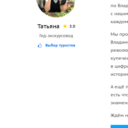
красивейшими лугами и реками.
по Вла
с наши
Внимание: по Владимиру мы гуляем пешком! (Па
каждому
достопримечательности все рядом) На автомоби
Татьяна
5.0
Покров на Нерли идем пешком. во Владимир во
Мы про
Гид-экскурсовод
Владим
Выбор туристов
револю
купече
в цифр
история
А ещё 
есть чт
знамен
Ждём н