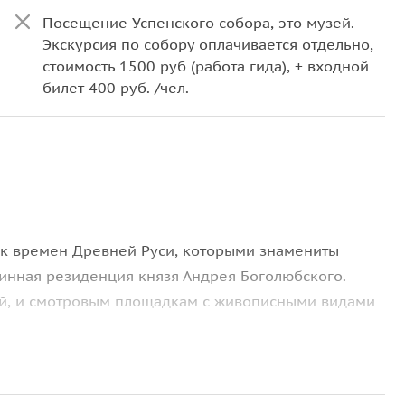
Посещение Успенского собора, это музей.
Экскурсия по собору оплачивается отдельно,
стоимость 1500 руб (работа гида), + входной
билет 400 руб. /чел.
ек времен Древней Руси, которыми знамениты
инная резиденция князя Андрея Боголюбского.
ой, и смотровым площадкам с живописными видами
в домонгольской архитектуры, которые мы