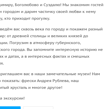
димиру, Боголюбово и Суздалю! Мы знакомим гостей
м городом и дарим частичку своей любви к нему
рковаться в центре города запрещено и
, кто приходит прогулку.
ле едем в Боголюбово. От монастыря до храма
звращаемся на автомобиле.
ведём вас сквозь века по городу и покажем разный
ир: от древней столицы и великих князей до
ции. Погрузим в атмосферу губернского,
ского города. Вы запомните интересную историю не
ах и датах, а в интересных фактах и смешных
х.
приглашаем вас в наши замечательные музеи! Нам
о показать: фрески Андрея Рублева, наш
итый хрусталь и многое другое!
а экскурсии!