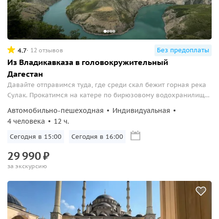
Без предоплаты
4.7
12 отзывов
Из Владикавказа в головокружительный
Дагестан
Давайте отправимся туда, где среди скал бежит горная река
Сулак. Прокатимся на катере по бирюзовому водохранилищу
и попробуем местную кухню.
Автомобильно-пешеходная
Индивидуальная
4 человека
12 ч.
Сегодня в 15:00
Сегодня в 16:00
29
990
₽
за экскурсию
Мы используем cookie, чтобы поиск экскурсий был
удобным для вас. Оставаясь на сайте, вы принимаете
условия
.