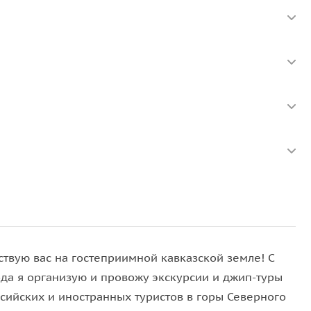
ли — самая большая в Европе, может вместить до
 70 тысяч. Здание построено по уникальному
ашены камнями Swarovski и золотом. На
а с фонтанами, высажено около 2000 деревьев и
тиле хай-тек. Долгое время удерживает первенство
ствую вас на гостеприимной кавказской земле! С
ода я организую и провожу экскурсии и джип-туры
ссийских и иностранных туристов в горы Северного