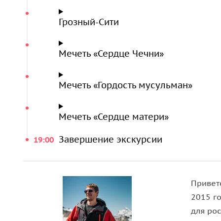
Города Шали и Аргун
Грозный-Сити
Мечеть «Гордость мусульман»
в центре города Ша
30 тысяч человек, прилегающая территория — до
Мечеть «Сердце Чечни»
проекту. Центральная люстра и светильники укр
прилегающей территории устроена парковая зон
Мечеть «Гордость мусульман»
настоящая долина роз.
Мечеть «Сердце матери»
в Аргуне построена в с
Мечеть «Сердце матери»
по самой сложной конструкции крыши в мире.
Завершение экскурсии
19:00
Привет
2015 г
для ро