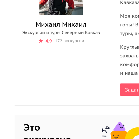
Кавказа
Моя ко
Михаил Михаил
горы! 
Экскурсии и туры Северный Кавказ
туры, а
4.9
172 экскурсии
Круглы
захват
комфор
и наша
Задат
Это