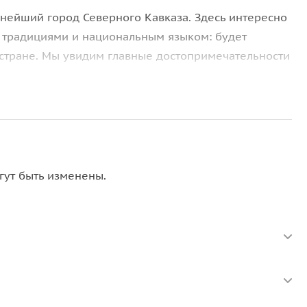
пнейший город Северного Кавказа. Здесь интересно
, традициями и национальным языком: будет
 стране. Мы увидим главные достопримечательности
 православный храм в городе. Основан в конце
из природного камня на общественные
ес» и «Парк влюблённых», одно из наиболее
гут быть изменены.
ямо в центре Грозного и занимает площадь 45 000
омплексного обновления превратилась в живописный
ывается красивый вид на город;
 небоскрёба) — визитная карточка города. Состоит
ых деловой и бизнес-центр, гостиницы и жилые