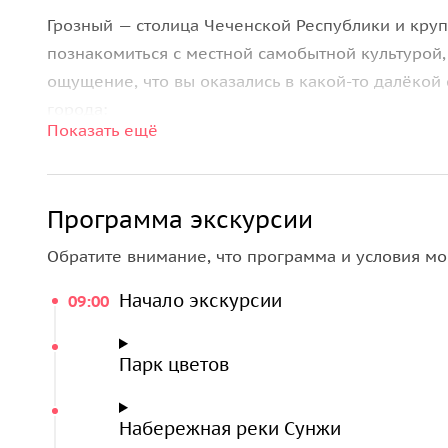
Грозный — столица Чеченской Республики и кру
познакомиться с местной самобытной культурой
ощущение, что вы оказались в какой-то далёкой
города:
Показать ещё
церковь Архангела Михаила
— единственный
XIX века терскими казаками, строили его 
пожертвования;
Программа экскурсии
Парк Цветов
— его еще называют «Парк чуд
Обратите внимание, что программа и условия мо
популярных мест в Грозном. Расположен пр
кв. метров;
Начало экскурсии
09:00
набережную реки Сунжи
, которая после к
уголок в самом центре города: отсюда откр
Парк цветов
Грозный-Сити
(смотровая площадка на крыше
из семи многоэтажных зданий, среди котор
Набережная реки Сунжи
дома;