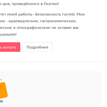
о дня, проведённого в Осетии!
жской Аланский монастырь, а также полюбоваться
удет пролегать наш путь.
тет моей работы–безопасность гостей. Мои
ии - краеведческие, гастрономические,
еские и этнографические не оставят вас
ушными!
ь вопрос
Подробнее