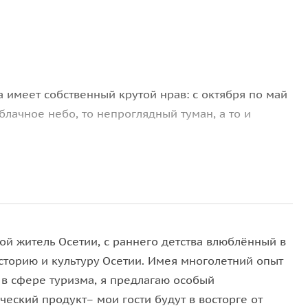
 имеет собственный крутой нрав: с октября по май
облачное небо, то непроглядный туман, а то и
пешком от перевала, или же необходим хороший
ков езды по горному бездорожью не гарантирует
ейзажи вершин и ледников, открывающиеся с самого
ой житель Осетии, с раннего детства влюблённый в
тления и ощущения!
историю и культуру Осетии. Имея многолетний опыт
 в сфере туризма, я предлагаю особый
оваться видами Осетии Поднебесной, но и увидеть
ческий продукт– мои гости будут в восторге от
ропу чудес Кадаргаванского каньона, знаменитую