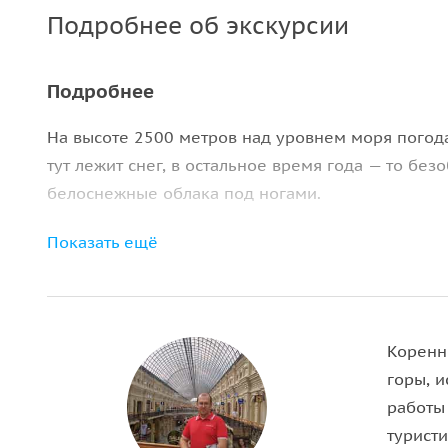
Подробнее об экскурсии
Подробнее
На высоте 2500 метров над уровнем моря погода
тут лежит снег, в остальное время года — то без
белоснежные облака под ногами.
Дорога к скамье непроста — или полтора часа 
Показать ещё
внедорожник (что при отсутствии должных навы
подъём на самый верх).
Однако, как не сложен путь, красоты, виды и п
Коренн
верха, гарантируют просто незабываемые впеча
горы, 
работы
Данная экскурсия позволит Вам не только полюб
туристи
много иных достопримечательностей, включая Т