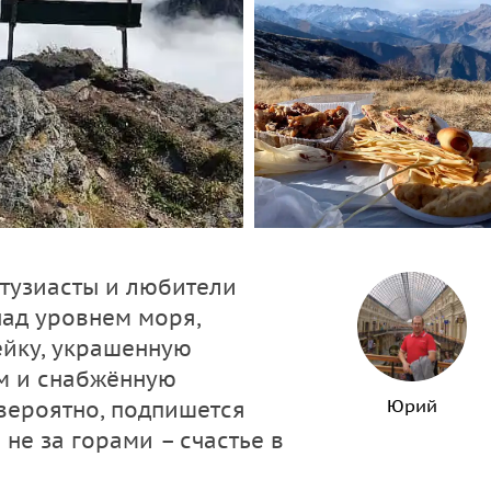
нтузиасты и любители
над уровнем моря,
ейку, украшенную
м и снабжённую
Юрий
вероятно, подпишется
не за горами – счастье в