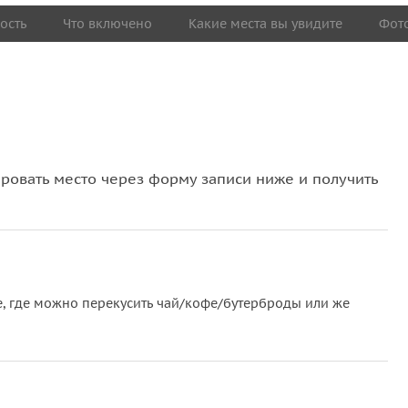
ость
Что включено
Какие места вы увидите
Фот
овать место через форму записи ниже и получить
 где можно перекусить чай/кофе/бутерброды или же