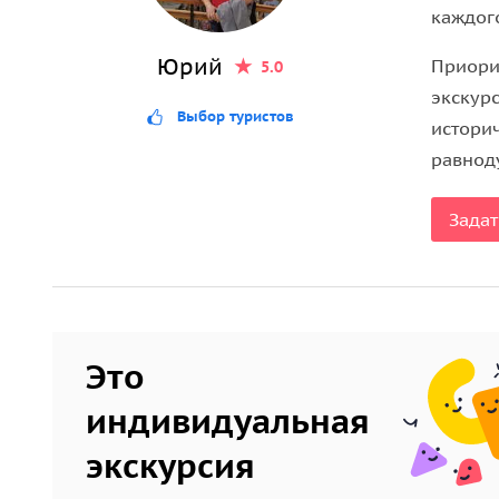
каждог
Дзивгисскую крепость в скале, высокогорный му
пейзажами Куртатинского ущелья, по которому б
Юрий
Приори
5.0
экскурс
Выбор туристов
историч
равнод
Задат
Это
индивидуальная
экскурсия