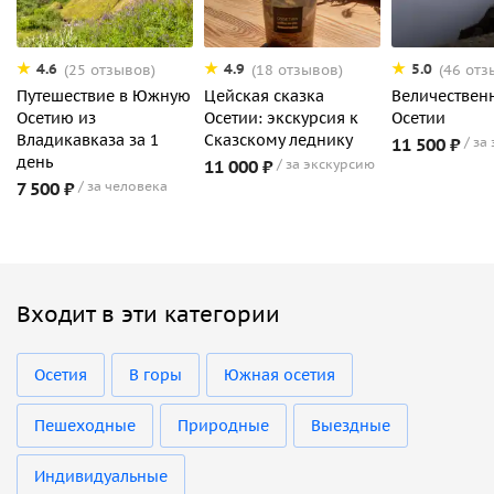
4.6
4.9
5.0
(25 отзывов)
(18 отзывов)
(46 отз
Путешествие в Южную
Цейская сказка
Величествен
Осетию из
Осетии: экскурсия к
Осетии
Владикавказа за 1
Сказскому леднику
11 500 ₽
за
день
11 000 ₽
за экскурсию
7 500 ₽
за человека
Входит в эти категории
Осетия
В горы
Южная осетия
Пешеходные
Природные
Выездные
Индивидуальные