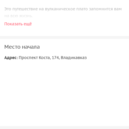
Это путешествие на вулканическое плато запомнится вам
на всю жизнь.
Показать ещё
Романтику ночевки в палатках под звездным небом на
высоте 3000 метров над уровнем моря невозможно
описать, это нужно испытать.
Место начала
Важно знать
Адрес:
Проспект Коста, 174, Владикавказ
Поход с уровнем сложности выше среднего. Просьба
оценивать свои возможности.