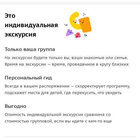
Далее мы посетим Мечеть "Сердце Чечни,увидим отделку
внутренних стен мечети,узнаете на каком острове
Это
добывают белый мрамор,использованный в интерьере
мечети..
индивидуальная
экскурсия
Расписывали мечеть мастера из Турции, а для нанесения
узоров,аятов из Корана, мастера использовали напыления
Только ваша группа
из золота высшей пробы...
На экскурсии будете только вы, ваши знакомые или семья.
Я расскажу вам историю волоса Пророка Мухаммада.
Время на экскурсии — время, проведенное в кругу близких
Затем мы отправимся к современному комплексу
Персональный гид
Грозный-Сити:поднимемся на вертолётную площадку
Всегда в вашем распоряжении — скорректирует программу,
бизнез-центра на скоростном лифте, увидим комплекс
подскажет места для детей, где перекусить, что увидеть
небоскрёбов, устремленных к небу,которые в тёмное
время отблескивают всеми цветами небосвода.
Выгодно
Стоимость индивидуальной экскурсии сравнима со
А ещё мы увидим Храм Архангела Михаила-красивейший
стоимостью групповой, если вы идете с кем-то еще
памятник архитектуры 19 века,с тремя куполами и
колокольней.Я расскажу вам его историю разрушения и
восстановления.