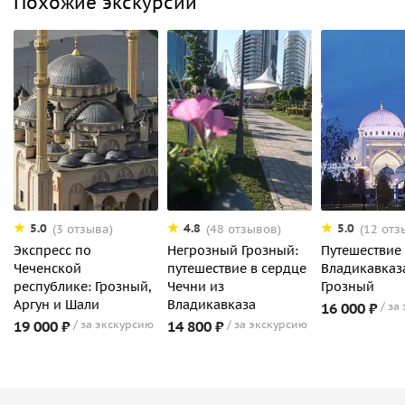
Похожие экскурсии
5.0
4.8
5.0
(3 отзыва)
(48 отзывов)
(12 отз
Экспресс по
Негрозный Грозный:
Путешествие
Чеченской
путешествие в сердце
Владикавказ
республике: Грозный,
Чечни из
Грозный
Аргун и Шали
Владикавказа
16 000 ₽
за
19 000 ₽
за экскурсию
14 800 ₽
за экскурсию