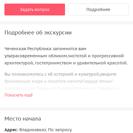
Задать вопрос
Подробнее
Подробнее об экскурсии
Чеченская Республика запомнится вам
ультрасовременным обликом,чистотой и прогрессивной
архитектурой, гостеприимством и удивительной красотой.
Вы познакомитесь с её историей и культурой,увидите
Грозненское море и посетите мечеть"Сердце Чечни"-
первую копию Турецкой Голубой Мечети на Северном
Показать ещё
Кавказе.
Поднимитесь на смотровую площадку Грозный-
Сити,увидите резиденцию Главы Чеченской Республики и
Место начала
14-метровые часы.
Адрес:
Владикавказ. По запросу.
Что вас ожидает: