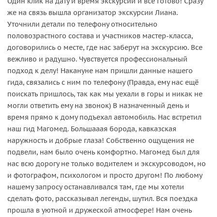
Один клик на дату и время экскурсии и все готово! Сразу
же на связь вышла организатор экскурсии Лиана.
Уточнили детали по телефону относительно
половозрастного состава и участников мастер-класса,
договорились о месте, где нас заберут на экскурсию. Все
вежливо и радушно. Чувствуется профессиональный
подход к делу! Накануне нам пришли данные нашего
гида, связались с ним по телефону (Правда, ему нас ещё
поискать пришлось, так как мы уехали в горы и никак не
могли ответить ему на звонок) В назначенный день и
время прямо к дому подъехал автомобиль. Нас встретил
наш гид Магомед. Большааая борода, кавказская
наружность и добрые глаза! Собственно ощущения не
подвели, нам было очень комфортно. Магомед был для
нас всю дорогу не только водителем и экскурсоводом, но
и фотографом, психологом и просто другом! По любому
нашему запросу останавливался там, где мы хотели
сделать фото, рассказывал легенды, шутил. Вся поездка
прошла в уютной и дружеской атмосфере! Нам очень