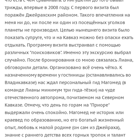
трижды, впервые в 2008 году. С первого визита был
поражён Джейрахским районом. Такого впечатления на
меня ни до, ни после ни один из посещённых уголков
планеты не производил. Целью нынешнего визита было
показать супруге, что и на Кавказ можно без опаски ехать
отдыхать. Программу визита выстраивал с помощью
различных "поисковиков". Именно эту экскурсию выбрал
случайно. После бронирования со мною связалась Лиана,
обговорили детали. Организовано всё очень чётко. К
назначенному времени у гостиницы (останавливались во
Владикавказе) нас ждал персональный гид Магомед (в
команде Лианы минимум три гида-тёзки) на чуде
отечественного автопрома, почитаемом на Северном
Кавказе. Отмечу, что день по горам на "Приоре"
выдержали очень спокойно. Магомед не историк или
краевед по образованию, но его богатый жизненный
опыт, любовь к малой родине (он сам из Джейраха),
знание с раннего детства всех горных тропок и талант