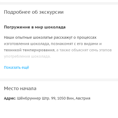
Подробнее об экскурсии
Погружение в мир шоколада
Наши опытные шоколатье расскажут о процессах
изготовления шоколада, познакомят с его видами и
техникой темперирования
, а также объяснят семь этапов
употребления шоколада.
Творческий подход и традиции
Показать ещё
В финале мастер-класса вы самостоятельно
создадите
шоколадную плитку
с начинками и ингредиентами на
Место начала
выбор, а также
приготовите классический ацтекский
шоколадный напиток
с помощью старинных
Адрес:
Шёнбруннер Штр. 99, 1050 Вин, Австрия
инструментов.
Все необходимое — посуда, ингредиенты и