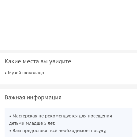
профессиональная машина для темперирования — будет
предоставлено. Наши специалисты помогут на каждом
шаге, поэтому опыт в кулинарии не обязателен.
Какие места вы увидите
• Музей шоколада
Важная информация
• Мастерская не рекомендуется для посещения
детьми младше 5 лет.
• Вам предоставят всё необходимое: посуду,