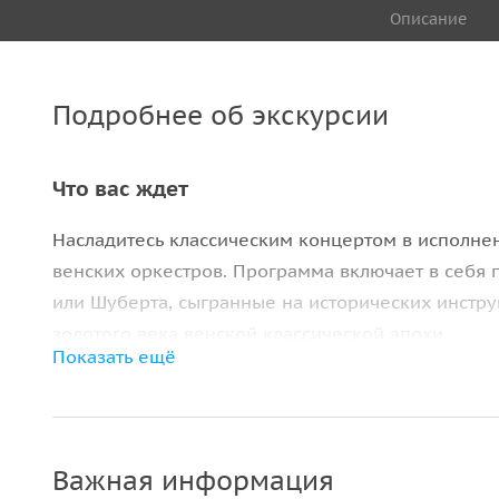
Описание
Подробнее об экскурсии
Что вас ждет
Насладитесь классическим концертом в исполне
венских оркестров. Программа включает в себя 
или Шуберта, сыгранные на исторических инстр
золотого века венской классической эпохи.
Показать ещё
Церковь Святой Анны (Annakirche), место прове
считается архитектурным шедевром с великолеп
известна как столица музыки. Насладитесь живы
Важная информация
и Бетховена. Церковь отапливается в холодные 