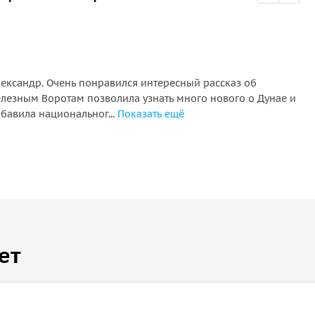
лександр. Очень понравился интересный рассказ об
Our
елезным Воротам позволила узнать много нового о Дунае и
wer
обавила национальног...
Показать ещё
inf
ет