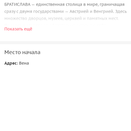
БРАТИСЛАВА — единственная столица в мире, граничащая
сразу с двумя государствами — Австрией и Венгрией. Здесь
множество дворцов, музеев, церквей и памятных мест.
Поездка в этот город обязательно оставит о себе
Показать ещё
приятные воспоминания.
Место начала
Адрес:
Вена