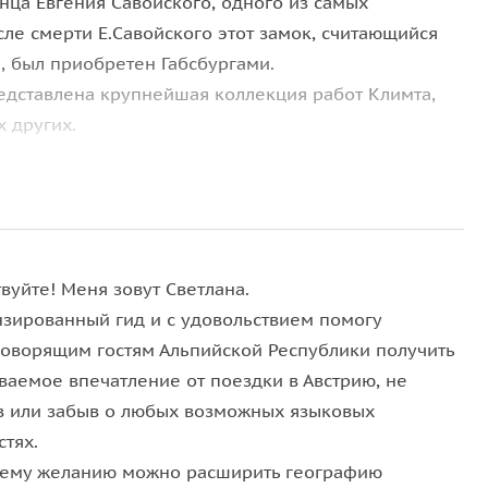
ца Евгения Савойского, одного из самых
сле смерти Е.Савойского этот замок, считающийся
, был приобретен Габсбургами.
едставлена крупнейшая коллекция работ Климта,
 других.
вуйте! Меня зовут Светлана.
нзированный гид и с удовольствием помогу
говорящим гостям Альпийской Республики получить
ваемое впечатление от поездки в Австрию, не
в или забыв о любых возможных языковых
стях.
ему желанию можно расширить географию