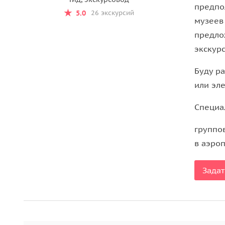
предпо
5.0
26 экскурсий
музеев 
предло
экскурс
Буду р
или эле
Специа
группо
в аэро
Задат