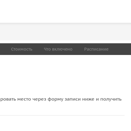
Стоимость
Что включено
Расписание
овать место через форму записи ниже и получить