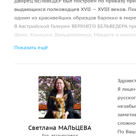
Дворец БЕЛЬВЕДЕР был построен по приказу прин
выдающихся полководцев XVII — XVIII веков. По
одним из красивейших образцов барокко в мире
В Австрийской Галерее ВЕРХНЕГО БЕЛЬВЕДЕРА пр
Шиле, Кокошки, Вальдмюллера, Макарта и многих
Показать ещё
Здравст
Я лице
русско
незабы
замети
сложно
Светлана МАЛЬЦЕВА
По Ваш
Гид, экскурсовод