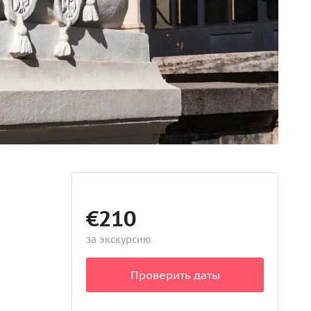
€210
за экскурсию
Проверить даты