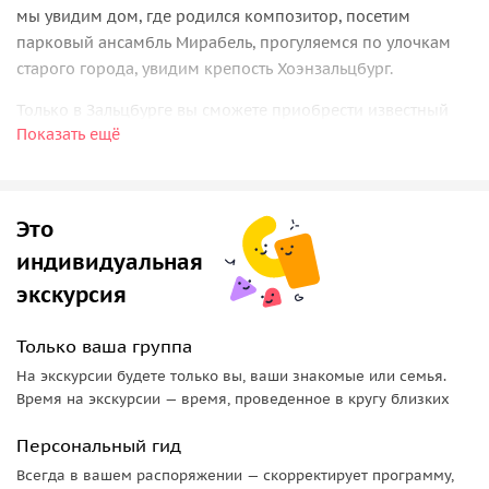
мы увидим дом, где родился композитор, посетим
парковый ансамбль Мирабель, прогуляемся по улочкам
старого города, увидим крепость Хоэнзальцбург.
Только в Зальцбурге вы сможете приобрести известный
Показать ещё
во всём мире сувенир — конфеты «Моцарт» ручной
работы в оригинальной серебряно-синей обёртке.
Это
индивидуальная
экскурсия
Только ваша группа
На экскурсии будете только вы, ваши знакомые или семья.
Время на экскурсии — время, проведенное в кругу близких
Персональный гид
Всегда в вашем распоряжении — скорректирует программу,