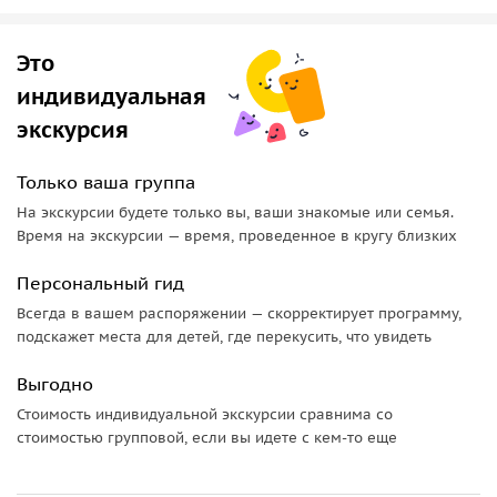
лобное место.
Это
Эту информацию вам не расскажет ни один путеводитель
— ее можно получить только из старых книг о Вене.
индивидуальная
экскурсия
Только ваша группа
На экскурсии будете только вы, ваши знакомые или семья.
Время на экскурсии — время, проведенное в кругу близких
Персональный гид
Всегда в вашем распоряжении — скорректирует программу,
подскажет места для детей, где перекусить, что увидеть
Выгодно
Стоимость индивидуальной экскурсии сравнима со
стоимостью групповой, если вы идете с кем-то еще