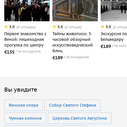
5.0
5.0
5.0
(4 отзыва)
(1 отзыв)
(1 отзы
Первое знакомство с
Тайны живописи: 3-
Экскурсия п
Веной: пешеходная
часовой обзорный
Бельведеру
прогулка по центру
искусствоведческий
€189
за экс
блиц
€135
за экскурсию
€189
за экскурсию
Вы увидите
Венская опера
Собор Святого Стефана
Чумная колонна
Церковь Святого Августина