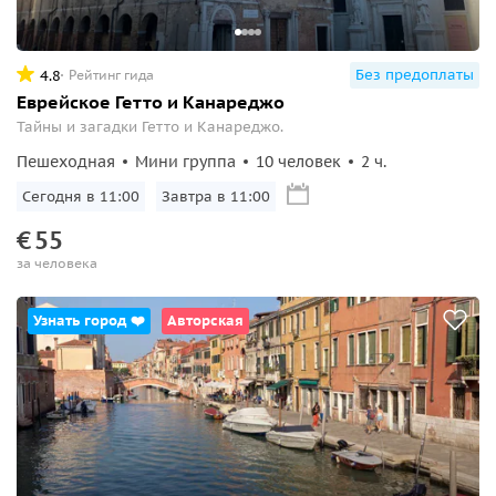
Без предоплаты
4.8
Рейтинг гида
Еврейскоe Гетто и Канареджо
Тайны и загадки Гетто и Канареджо.
Пешеходная
Мини группа
10 человек
2 ч.
Сегодня в 11:00
Завтра в 11:00
€
55
за человека
Узнать город ❤️
Авторская