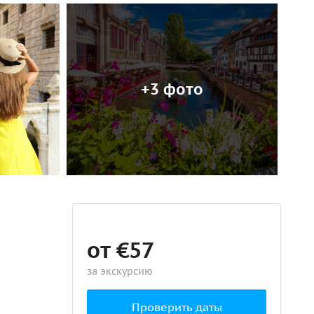
+3 фото
от €57
за экскурсию
Проверить даты