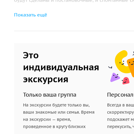
будут сделаны и постановочные, и спонтанные с
Выбор удобного пакета и работа профес
Показать ещё
Выбирайте между короткой стильной фотосессие
нескольким живописным локациям. Все фотогра
отправлены вам на электронную почту.
Это
Поднимите свои воспоминания на новый уровен
индивидуальная
Отличный вариант для пар, предложений руки и с
движении.
экскурсия
Только ваша группа
Персонал
На экскурсии будете только вы,
Всегда в ва
ваши знакомые или семья. Время
скорректиру
на экскурсии — время,
подскажет ме
проведенное в кругу близких
перекусить, 