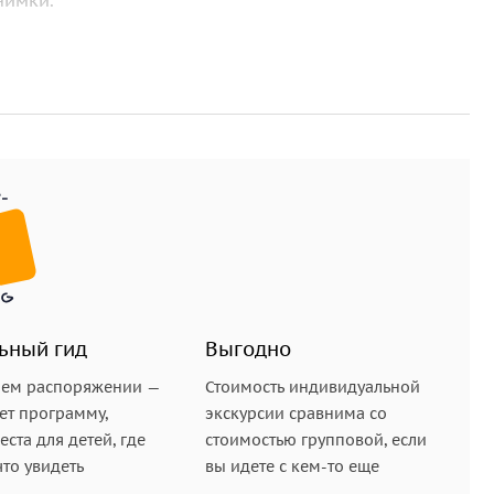
нимки.
сионалов
й и более длительным фото — или видеотуром по
фии будут профессионально отредактированы и
ь с помощью кинематографического видео.
ердца и тех, кто хочет запечатлеть момент в
ьный гид
Выгодно
шем распоряжении —
Стоимость индивидуальной
ет программу,
экскурсии сравнима со
ста для детей, где
стоимостью групповой, если
что увидеть
вы идете с кем-то еще