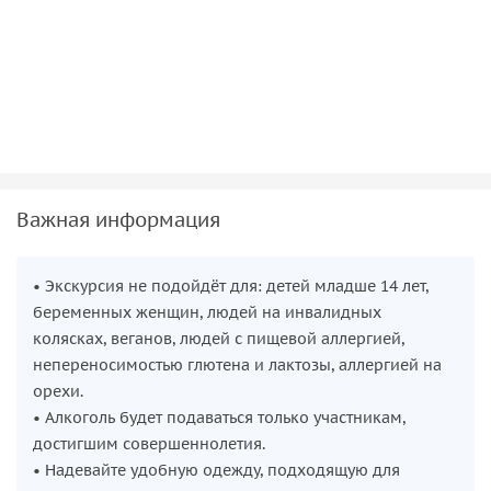
Кульминация тура —
создание собственного сливочного
итальянского джелато
. Под руководством эксперта
научитесь добиваться идеальной текстуры и уникального
вкуса, а затем насладитесь свежими домашними
десертами — вкусным завершением кулинарного
путешествия.
Важная информация
• Экскурсия не подойдёт для: детей младше 14 лет,
беременных женщин, людей на инвалидных
колясках, веганов, людей с пищевой аллергией,
непереносимостью глютена и лактозы, аллергией на
орехи.
• Алкоголь будет подаваться только участникам,
достигшим совершеннолетия.
• Надевайте удобную одежду, подходящую для