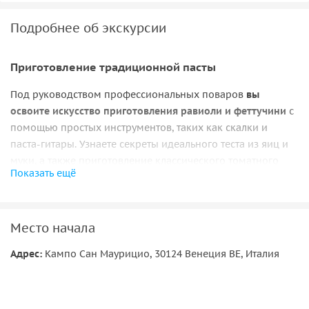
Подробнее об экскурсии
Приготовление традиционной пасты
Под руководством профессиональных поваров
вы
освоите искусство приготовления равиоли и феттучини
с
помощью простых инструментов, таких как скалки и
паста-гитары. Узнаете секреты идеального теста из яиц и
муки, а также приготовление классического томатного
Показать ещё
соуса «
Поммарола
».
Вместе с другими участниками отведаете
собственноручно приготовленную пасту с соусами. В
Место начала
уютной атмосфере делитесь историями и наслаждайтесь
тосканскими винами Dalle Nostre Mani, произведёнными
Адрес:
Кампо Сан Маурицио, 30124 Венеция ВЕ, Италия
на ферме хозяина.
Мастерство приготовления джелато