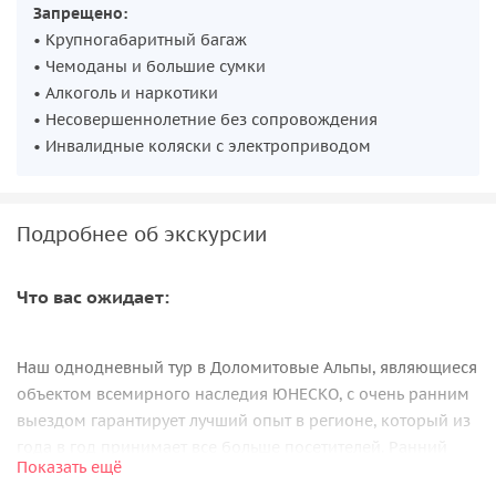
Запрещено:
• Крупногабаритный багаж
• Чемоданы и большие сумки
• Алкоголь и наркотики
• Несовершеннолетние без сопровождения
• Инвалидные коляски с электроприводом
Подробнее об экскурсии
Что вас ожидает:
Наш однодневный тур в Доломитовые Альпы, являющиеся
объектом всемирного наследия ЮНЕСКО, с очень ранним
выездом гарантирует лучший опыт в регионе, который из
года в год принимает все больше посетителей. Ранний
Показать ещё
выезд позволит нам обойти толпы и насладиться в целом