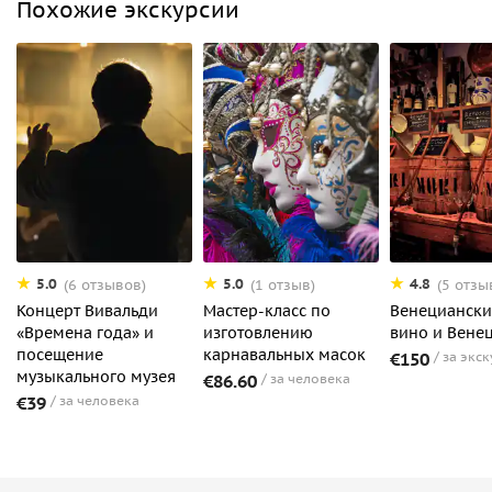
Похожие экскурсии
5.0
5.0
4.8
(6 отзывов)
(1 отзыв)
(5 отзы
Концерт Вивальди
Мастер-класс по
Венециански
«Времена года» и
изготовлению
вино и Вене
посещение
карнавальных масок
€150
за экс
музыкального музея
€86.60
за человека
€39
за человека