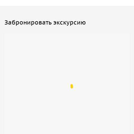
границе с Австрией. Рождественские ярмарки в деревне
будут работать до начала января 2024 года.
Забронировать экскурсию