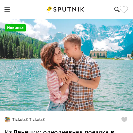
Новинка
TicketsS TicketsS
Из Венеции: однодневная поездка в