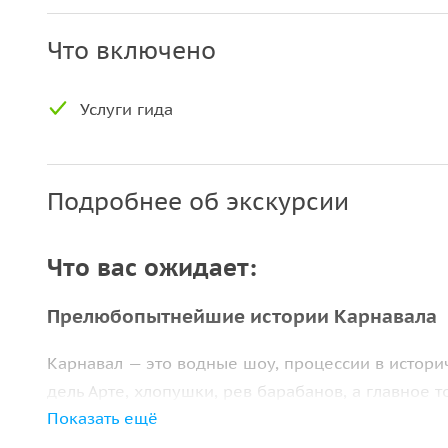
Что включено
Услуги гида
Подробнее об экскурсии
Что вас ожидает:
Прелюбопытнейшие истории Карнавала
Карнавал — это водные шоу, процессии в истори
дель Арте, хлопушки, рев барабанов, а главное т
Показать ещё
мощнейший энергетический заряд — даешь эйфо