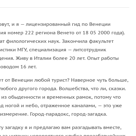
есь простор — я расскажу вам чисто карнавальные
 театр арлекинов и коломбин, эти персонажи и
 свое имя. А хочешь, мы посетим лабораторию, где
овут, и я — лицензированный гид по Венеции
мастера создашь свою личную креативную маску.
ия номер 222 региона Венето от 18 05 2000 года).
й, как приносим из гостей кусочек торта, кусочек
ат филологических наук. Закончила факультет
истики МГУ, специализация — литсотрудник
ения. Живу в Италии более 20 лет. Опыт работы
кольни
оводом 16 лет.
сным «продолжением», это, пожалуй, только в
ет от Венеции любой турист? Наверное чуть больше,
ала эксклюзивом для жаждущих острых ощущений
любого другого города. Волшебства, что ли, сказки.
цианский карнавал еще в XVIII веке, так что, идя
 из обыденности и временных рамок, потому что
гами за порцию адреналина, венецианцы свой
од ногой и небо, отраженное каналами, — это уже
неделю, то в Венеции длился аж полгода. Карнавал
измерение. Город-парадокс, город-загадка.
ту загадку я и предлагаю вам разгадывать вместе,
 сейчас время поменяло все с точностью до
в за ниточку невероятного клубка презабавнейших