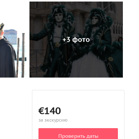
+3 фото
€140
за экскурсию
Проверить даты