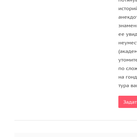
наоборот, и теперь на венецианский карнавал п
историй
со своим самоваром. И все-то приключение — это
анекдо
народ, разряженный в фижмы и кружева, чинно
знамен
«Казанова» в кафе Флориан. Да, с трансгрессией 
ее увид
Например, сходить в оперу Фениче в облачении 
неумес
гламурных балах в интерьерах старинных дворцо
(академ
Важная информация:
утомит
по сло
Венецианский карнавал — ежегодный костюмиро
на гонд
феврале. Даты проведения в 2022 г. — суббота, 
тура в
Задат