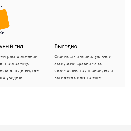
ьный гид
Выгодно
шем распоряжении —
Стоимость индивидуальной
ет программу,
экскурсии сравнима со
ста для детей, где
стоимостью групповой, если
что увидеть
вы идете с кем-то еще