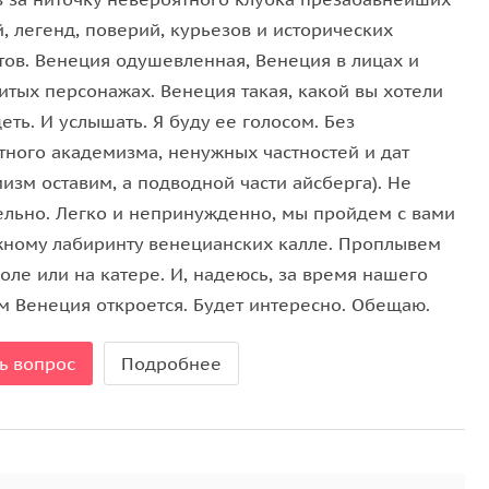
риезжают семейными парами, едут в общем в Тулу
, легенд, поверий, курьезов и исторических
 натянуть на себя костюм Незабудки, поглазеть на
тов. Венеция одушевленная, Венеция в лицах и
 выпить гоголь-моголь с обещающим названием
итых персонажах. Венеция такая, какой вы хотели
уже не очень. Но все равно есть, есть чем заняться.
еть. И услышать. Я буду ее голосом. Без
венецианского дожа или поучаствовать в
тного академизма, ненужных частностей и дат
в.
изм оставим, а подводной части айсберга). Не
ельно. Легко и непринужденно, мы пройдем с вами
жному лабиринту венецианских калле. Проплывем
ванный праздник, проходящий в Венеции в
оле или на катере. И, надеюсь, за время нашего
12 февраля по вторник, 1 марта
ам Венеция откроется. Будет интересно. Обещаю.
ь вопрос
Подробнее