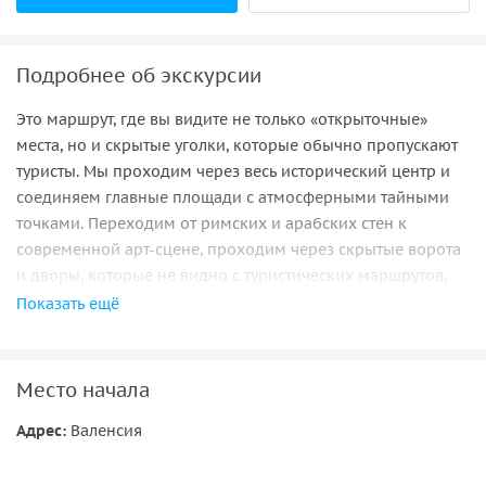
Подробнее об экскурсии
Это маршрут, где вы видите не только «открыточные»
места, но и скрытые уголки, которые обычно пропускают
туристы. Мы проходим через весь исторический центр и
соединяем главные площади с атмосферными тайными
точками. Переходим от римских и арабских стен к
современной арт-сцене, проходим через скрытые ворота
и дворы, которые не видно с туристических маршрутов,
чувствуем город слоями: от средневековья до
Показать ещё
современного искусства. И все это с интересными
историями, красивыми фото-местами и видео.
Место начала
Адрес:
Валенсия