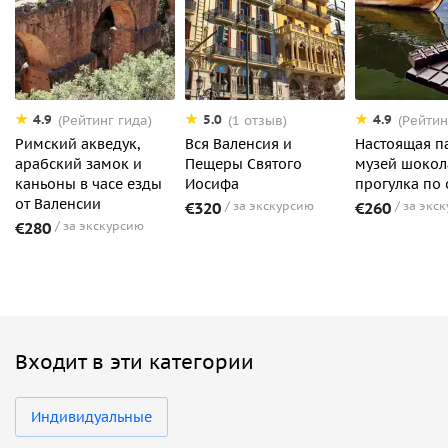
4.9
5.0
4.9
(Рейтинг гида)
(1 отзыв)
(Рейтин
Римский акведук,
Вся Валенсия и
Настоящая па
арабский замок и
Пещеры Святого
музей шокол
каньоны в часе езды
Иосифа
прогулка по 
от Валенсии
€320
за экскурсию
€260
за экс
€280
за экскурсию
Входит в эти категории
Индивидуальные