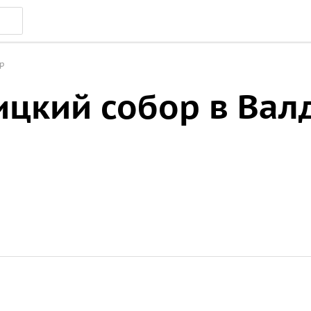
р
ицкий собор в Вал