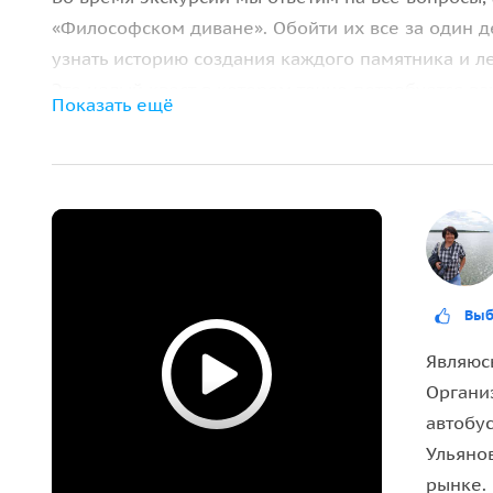
«Философском диване». Обойти их все за один де
узнать историю создания каждого памятника и ле
Это целый квест в котором точно потребуется ва
Показать ещё
Возможен перерасчет для групп более 17 челов
Выб
Являюс
Органи
автобус
Ульянов
рынке.