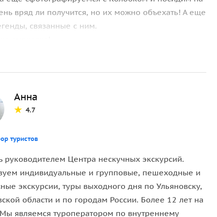
нь вряд ли получится, но их можно объехать! А еще
генды, связанные с ним.
ша смекалка!
ек
Анна
4.7
ор туристов
ь руководителем Центра нескучных экскурсий.
зуем индивидуальные и групповые, пешеходные и
ные экскурсии, туры выходного дня по Ульяновску,
ской области и по городам России. Более 12 лет на
 Мы являемся туроператором по внутреннему