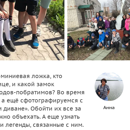
юминиевая ложка, кто
ице, и какой замок
родов-побратимов? Во время
, а ещё сфотографируемся с
Анна
диване». Обойти их все за
жно объехать. А еще узнать
 легенды, связанные с ним.