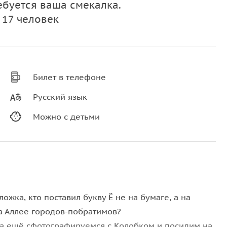
ебуется ваша смекалка.
 17 человек
Билет в телефоне
Русский язык
Можно с детьми
ожка, кто поставил букву Ё не на бумаге, а на
а Аллее городов-побратимов?
, а ещё сфотографируемся с Колобком и посидим на