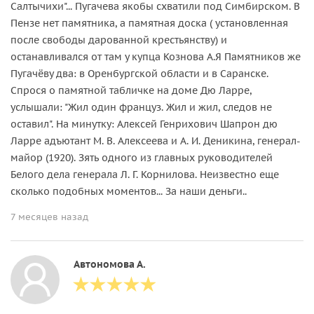
Салтычихи"... Пугачева якобы схватили под Симбирском. В
Пензе нет памятника, а памятная доска ( установленная
после свободы дарованной крестьянству) и
останавливался от там у купца Кознова А.Я Памятников же
Пугачёву два: в Оренбургской области и в Саранске.
Спрося о памятной табличке на доме Дю Ларре,
услышали: "Жил один француз. Жил и жил, следов не
оставил". На минутку: Алексей Генрихович Шапрон дю
Ларре адъютант М. В. Алексеева и А. И. Деникина, генерал-
майор (1920). Зять одного из главных руководителей
Белого дела генерала Л. Г. Корнилова. Неизвестно еще
сколько подобных моментов... За наши деньги..
7 месяцев назад
Автономова А.