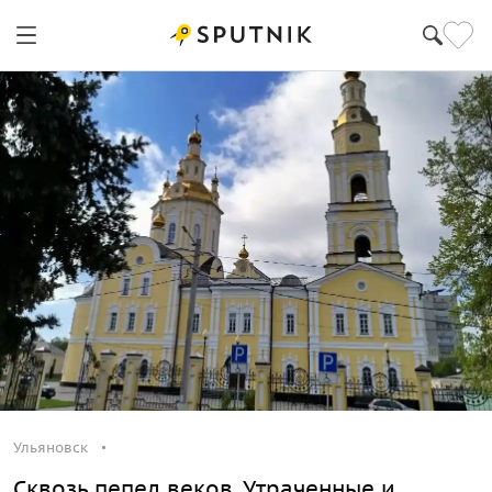
Ульяновск
Сквозь пепел веков. Утраченные и