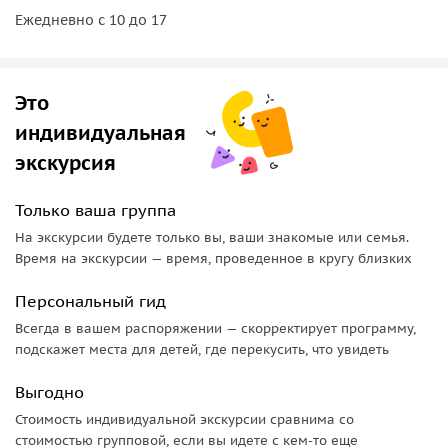
Приглашаем Вас проникнуться православной жизнью
Ежедневно с 10 до 17
Симбирска. Вас ждёт трехчасовое знакомство с
Ульяновском через калейдоскоп событий, хранящих
истории разрушенных и сохранившихся храмов. Вы
Это
узнаете: об особенности кованных ворот Спасского
индивидуальная
монастыря, как выглядели и где находились разрушенные
святыни Симбирска, посетите действующие храмы и
экскурсия
некрополи.
Только ваша группа
По запросу туриста возможно реализовать экскурсию в
На экскурсии будете только вы, ваши знакомые или семья.
пешеходном формате.
Время на экскурсии — время, проведенное в кругу близких
Персональный гид
Всегда в вашем распоряжении — скорректирует программу,
подскажет места для детей, где перекусить, что увидеть
Выгодно
Стоимость индивидуальной экскурсии сравнима со
стоимостью групповой, если вы идете с кем-то еще