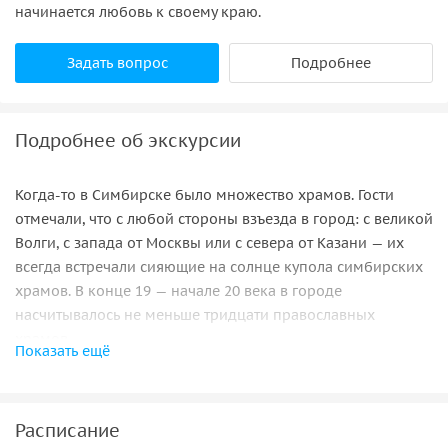
начинается любовь к своему краю.
Задать вопрос
Подробнее
Подробнее об экскурсии
Когда-то в Симбирске было множество храмов. Гости
отмечали, что с любой стороны взъезда в город: с великой
Волги, с запада от Москвы или с севера от Казани — их
всегда встречали сияющие на солнце купола симбирских
храмов. В конце 19 — начале 20 века в городе
насчитывалось не меньше тридцати православных
храмов.
Показать ещё
Но кто же мог представить, что через три десятка лет
случится необратимое — от святынь не останется
практически ничего.
Расписание