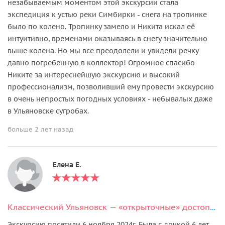
незабываемым моментом этой экскурсии стала
экспедиция к устью реки Симбирки - снега на тропинке
было по колено. Тропинку замело и Никита искал её
интуитивно, временами оказываясь в снегу значительно
выше колена. Но мы все преодолели и увидели речку
давно погребенную в коллектор! Огромное спасибо
Никите за интереснейшую экскурсию и высокий
профессионализм, позволивший ему провести экскурсию
в очень непростых погодных условиях - небывалых даже
в Ульяновске сугробах.
больше 2 лет назад
Елена Е.
Классический Ульяновск — «открыточные» достопримечательности города
Экскурсию посетили 6 ноября 2024г. Была с дочкой 6 лет.