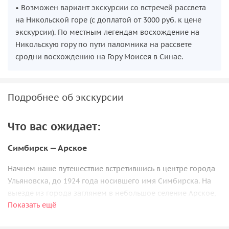
• Возможен вариант экскурсии со встречей рассвета
на Никольской горе (с доплатой от 3000 руб. к цене
экскурсии). По местным легендам восхождение на
Никольскую гору по пути паломника на рассвете
сродни восхождению на Гору Моисея в Синае.
Подробнее об экскурсии
Что вас ожидает:
Симбирск — Арское
Начнем наше путешествие встретившись в центре города
Ульяновска, до 1924 года носившего имя Симбирска. На
выезде из города заглянем в небольшое селение Арское,
Показать ещё
где мы сможем полюбоваться замечательным храмовым
ансамблем, история которого насчитывает несколько