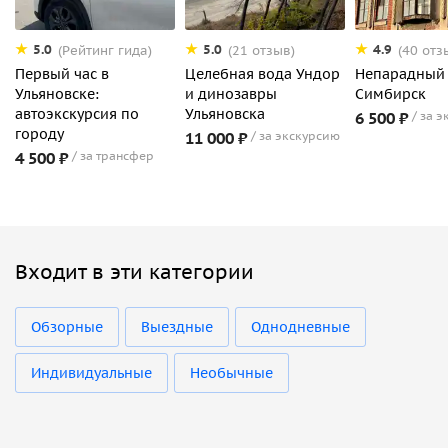
5.0
5.0
4.9
(Рейтинг гида)
(21 отзыв)
(40 отз
Первый час в
Целебная вода Ундор
Непарадный
Ульяновске:
и динозавры
Симбирск
автоэкскурсия по
Ульяновска
6 500 ₽
за э
городу
11 000 ₽
за экскурсию
4 500 ₽
за трансфер
Входит в эти категории
Обзорные
Выездные
Однодневные
Индивидуальные
Необычные