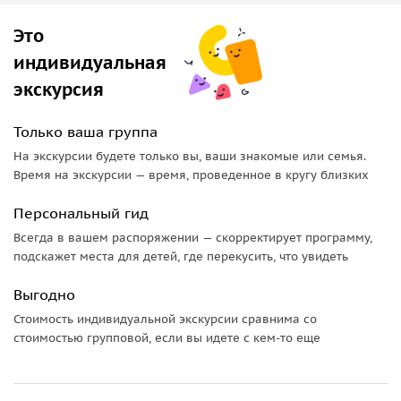
веков и восходит к 1649 году. Заглянем в старейшую во
всей Ульяновской области церковь Богоявления Господня.
Это
Красивый Поволжский пейзаж, пруд на реке, источник,
индивидуальная
храмовый комплекс, очень напоминающий небольшой
экскурсия
уединенный монастырь, все это мы увидим в Арском.
Прислониха
Только ваша группа
На экскурсии будете только вы, ваши знакомые или семья.
Продолжим путешествие остановившись в небольшом
Время на экскурсии — время, проведенное в кругу близких
селе Карсунского района Ульяновской области —
Прислонихе. Здесь родился знаменитый художник
Персональный гид
Аркадий Пластов, прославивший свою малую родину. По
Всегда в вашем распоряжении — скорректирует программу,
желанию Вы сможете посетить небольшой музей
подскажет места для детей, где перекусить, что увидеть
посвященней его памяти, услышите историю местного
Герострата, сжегшего старинный храм этого селения,
Выгодно
вдохновитесь местными видами и резьбой на
Стоимость индивидуальной экскурсии сравнима со
сохранившихся дореволюционных постройках.
стоимостью групповой, если вы идете с кем-то еще
Усть-Урень и Белый ключ