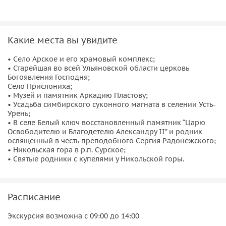
в которые Вы сможете окунуться в любое время года.
Какие места вы увидите
• Село Арское и его храмовый комплекс;
• Старейшая во всей Ульяновской области церковь
Богоявления Господня;
Село Прислониха;
• Музей и памятник Аркадию Пластову;
• Усадьба симбирского суконного магната в селении Усть-
Урень;
• В селе Белый ключ восстановленный памятник “Царю
Освободителю и Благодетелю Александру II” и родник
освященный в честь преподобного Сергия Радонежского;
• Никольская гора в р.п. Сурское;
• Святые родники с купелями у Никольской горы.
Расписание
Экскурсия возможна с 09:00 до 14:00