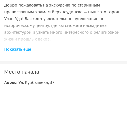
Добро пожаловать на экскурсию по старинным
православным храмам Верхнеудинска — ныне это город
Улан-Удэ! Вас ждёт увлекательное путешествие по
историческому центру, где вы сможете насладиться
архитектурой и узнать много интересного о религиозной
жизни прошлых веков.
Показать ещё
Мы посетим несколько храмов, каждый из которых имеет
свою уникальную историю и особенности. Вы увидите, как
менялись архитектурные стили и подходы к строительству
на протяжении времени.
Место начала
Первым пунктом нашей программы станет Свято-
Адрес:
Ул. Куйбышева, 37
Троицкий храм, который был возведён в конце XVIII века.
Этот храм является прекрасным примером
провинциального барокко с элементами классицизма.
Внутри вы сможете увидеть три придела и особенность
его планировки.
Далее мы отправимся к Свято-Одигитриевскому собору,