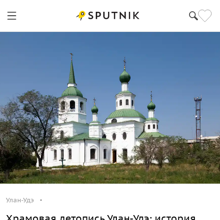
Улан-Удэ
Храмовая летопись Улан-Удэ: история