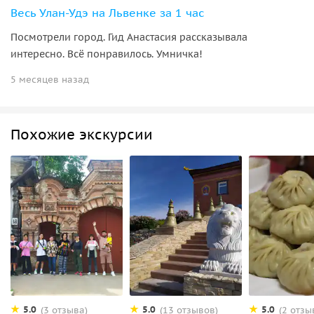
Весь Улан-Удэ на Львенке за 1 час
Посмотрели город. Гид Анастасия рассказывала
интересно. Всё понравилось. Умничка!
5 месяцев назад
Похожие экскурсии
5.0
5.0
5.0
(3 отзыва)
(13 отзывов)
(2 отзы