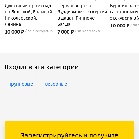
Душевный променад
Первая встреча с
Бурятия на вк
по Большой, Большой
буддизмом: экскурсия
гастрономич
Николаевской,
в дацан Ринпоче
экскурсия в 
Ленина
Багша
10 000 ₽
за
10 000 ₽
за экскурсию
7 000 ₽
за человека
Входит в эти категории
Групповые
Обзорные
Зарегистрируйтесь и получите