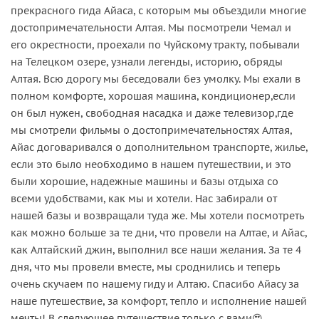
прекрасного гида Айаса, с которым мы объездили многие
достопримечательности Алтая. Мы посмотрели Чемал и
его окрестности, проехали по Чуйскому тракту, побывали
на Телецком озере, узнали легенды, историю, обряды
Алтая. Всю дорогу мы беседовали без умолку. Мы ехали в
полном комфорте, хорошая машина, кондиционер,если
он был нужен, свободная насадка и даже телевизор,где
мы смотрели фильмы о достопримечательностях Алтая,
Айас договаривался о дополнительном транспорте, жилье,
если это было необходимо в нашем путешествии, и это
были хорошие, надежные машины и базы отдыха со
всеми удобствами, как мы и хотели. Нас забирали от
нашей базы и возвращали туда же. Мы хотели посмотреть
как можно больше за те дни, что провели на Алтае, и Айас,
как Алтайский джин, выполнил все наши желания. За те 4
дня, что мы провели вместе, мы сроднились и теперь
очень скучаем по нашему гиду и Алтаю. Спасибо Айасу за
наше путешествие, за комфорт, тепло и исполнение нашей
мечты! В следующее путешествие только с вами😍