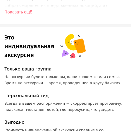
собрать маршрут из предложенных локаций, а я с
Показать ещё
большим удовольствием организую для вас поездку,
учитывая ваши пожелания и предпочтения.
Экскурсии от 23 000тр
Это
При заказе индивидуального тура вы можете
индивидуальная
выбрать:
экскурсия
• способ передвижения и класс транспортного средства;
• уровень комфорта при размещении в отелях или на
Только ваша группа
базах;
На экскурсии будете только вы, ваши знакомые или семья.
• даты и продолжительность тура;
Время на экскурсии — время, проведенное в кругу близких
• достопримечательности;
Персональный гид
• всевозможные активности
Всегда в вашем распоряжении — скорректирует программу,
Итоговая стоимость экскурсии формируется исходя из
подскажет места для детей, где перекусить, что увидеть
выбранного маршрута и его наполнения.
Выгодно
Стоимость индивидуальной экскурсии сравнима со