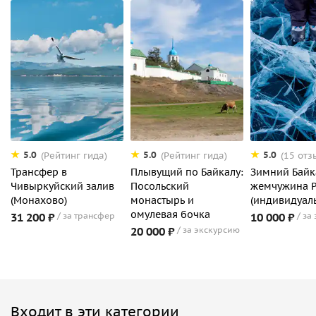
5.0
5.0
5.0
(Рейтинг гида)
(Рейтинг гида)
(15 отз
Трансфер в
Плывущий по Байкалу:
Зимний Байк
Чивыркуйский залив
Посольский
жемчужина Р
(Монахово)
монастырь и
(индивидуаль
омулевая бочка
31 200 ₽
за трансфер
10 000 ₽
за
20 000 ₽
за экскурсию
Входит в эти категории