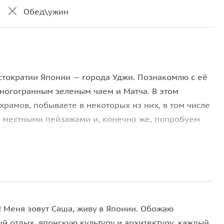
Обед\ужин
истократии Японии — города Уджи. Познакомлю с её
многогранным зеленым чаем и Матча. В этом
храмов, побываете в некоторых из них, в том числе
ь местными пейзажами и, конечно же, попробуем
! Меня зовут Саша, живу в Японии. Обожаю
й отдых, японскую культуру и архитектуру, каждый