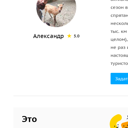
сезон 
спрята
нескол
тыс. км
Александр
5.0
целом)
не раз 
настоя
туристо
Задат
Это