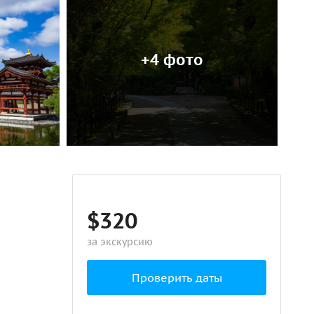
+4 фото
$320
за экскурсию
Проверить даты