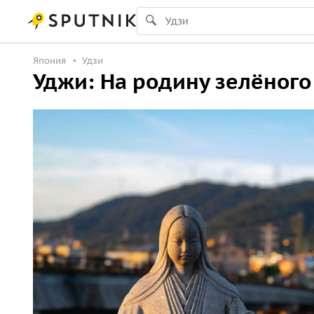
Япония
Удзи
Уджи: На родину зелёного