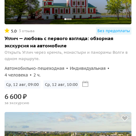
Без предоплаты
5.0
3 отзыва
Углич — любовь с первого взгляда: обзорная
экскурсия на автомобиле
Открыть Углич через кремль, монастыри и панорамы Волги в
одном маршруте.
Автомобильно-пешеходная
Индивидуальная
4 человека
2 ч.
Ср, 12 авг, 09:00
Ср, 12 авг, 10:00
6
600
₽
за экскурсию