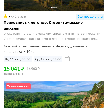
Без предоплаты
5.0
1 отзыв
Прикоснись к легенде: Стерлитамакские
шиханы
Экскурсия к стерлитамакским шиханам и по историческому
Стерлитамаку с рассказами о древнем море, башкирских
легендах и истории Башкортостана
Автомобильно-пешеходная
Индивидуальная
4 человека
10 ч.
Вт, 11 авг, 08:00
Ср, 12 авг, 08:00
15
041
₽
16
900
₽
за экскурсию
Тематическая