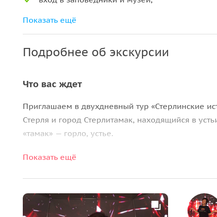
питание по программе.
Показать ещё
Подробнее об экскурсии
Что вас ждет
Приглашаем в двухдневный тур «Стерлинские ист
Стерля и город Стерлитамак, находящийся в усть
«тамак» — горло, устье.
Река Стерля объединяет село и город в один ту
Показать ещё
прошлом и о настоящем на фоне великолепной п
включено посещение геопарка «Торатау» и подъ
Важно знать