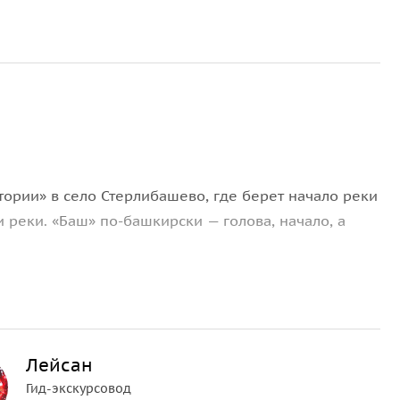
ории» в село Стерлибашево, где берет начало реки
и реки. «Баш» по-башкирски — голова, начало, а
р. Вы услышите увлекательные истории о славном
рироды юга Башкортостана. В программу тура
ем на древний Шихан.
Лейсан
Гид-экскурсовод