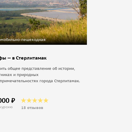
омобильно-пешеходная
фы — в Стерлитамак
ить общее представление об истории,
тниках и природных
примечательностях города Стерлитамак.
000 ₽
скурсию
18 отзывов