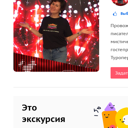
В стоимость экскурсии включено:
Выб
• услуги гида,
Провож
• транспорт,
писател
• размещение в туре,
мистиче
• вход в заповедники и музеи,
гостеп
• питание по программе.
Туропе
Туристы оплачивают самостоятельно:
Задат
• сувениры,
• одноместное размещение,
• гостиница в Уфе.
Это
экскурсия