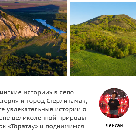
инские истории» в село
Стерля и город Стерлитамак,
те увлекательные истории о
оне великолепной природы
Лейсан
рк «Торатау» и поднимимся