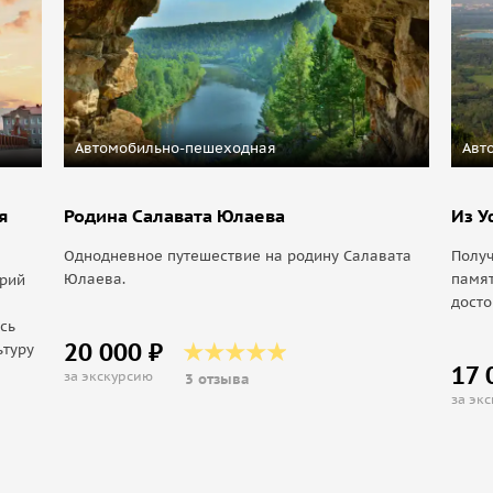
Автомобильно-пешеходная
Авт
я
Родина Салавата Юлаева
Из У
Однодневное путешествие на родину Салавата
Получ
Юлаева.
памя
арий
досто
сь
20 000 ₽
ьтуру
17 
за экскурсию
3 отзыва
я
за эк