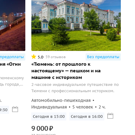
 предоплаты
Без предоплаты
5.0
59 отзывов
ия «Огни
«Тюмень: от прошлого к
настоящему» — пешком и на
машине с историком
 тюменскому
дь города,
2-часовое индивидуальное путешествие по
 Влюбленных
Тюмени с профессиональным историком.
.
Автомобильно-пешеходная
Индивидуальная
5 человек
2 ч.
9:30
Сегодня в 15:00
Сегодня в 16:00
9
000
₽
за экскурсию