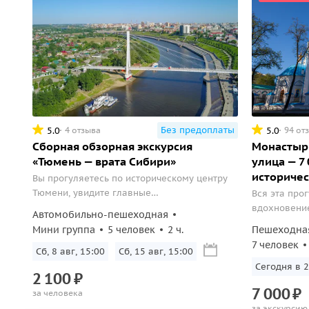
Без предоплаты
5.0
5.0
4 отзыва
94 от
Сборная обзорная экскурсия
Монастыри
«Тюмень — врата Сибири»
улица — 7
историче
Вы прогуляетесь по историческому центру
Тюмени, увидите главные
Вся эта про
достопримечательности, включая
вдохновени
Автомобильно-пешеходная
старинный монастырь и Сквер сибирских
Тюмени. Вы 
Мини группа
5 человек
2 ч.
Пешеходна
кошек.
видели его 
7 человек
Сб, 8 авг, 15:00
Сб, 15 авг, 15:00
«сокровища»
храмах. Отп
Сегодня в 2
2
100
₽
путешествие
7
000
₽
за человека
за экскурсию