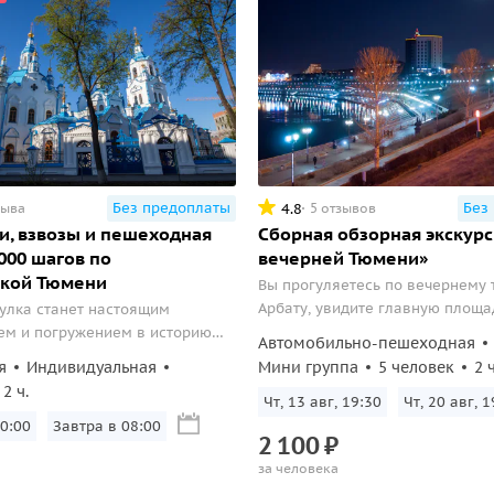
Без предоплаты
Без
4.8
зыва
5 отзывов
, взвозы и пешеходная
Сборная обзорная экскурс
 000 шагов по
вечерней Тюмени»
ской Тюмени
Вы прогуляетесь по вечернему
Арбату, увидите главную площа
гулка станет настоящим
уникальную набережную, Мост
ем и погружением в историю
Автомобильно-пешеходная
и Сквер сибирских кошек.
увидите город, каким его
я
Индивидуальная
Мини группа
5 человек
2 ч
первые жители и найдете
2 ч.
, спрятанные в его улочках и
Чт, 13 авг, 19:30
Чт, 20 авг, 1
равляйтесь вместе с нами в это
0:00
Завтра в 08:00
2
100
₽
 сквозь время!
за человека