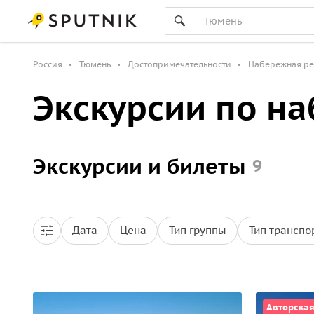
Россия
Тюмень
Достопримечательности
Набережная ре
Экскурсии по н
Экскурсии и билеты
9
Дата
Цена
Тип группы
Тип транспо
Авторска