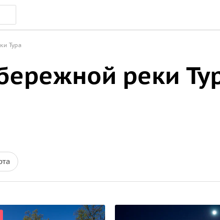
ки Тура
абережной реки Ту
рта
я