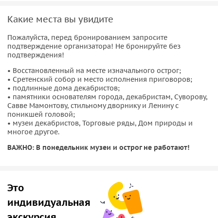
откуда у Ялуторовска пошёл неофициальный титул
«тюменской Ялты». На месте вы сможете исследовать
Какие места вы увидите
восстановленный острог, Сретенский собор и место
Пожалуйста, перед бронированием запросите
исполнения приговоров. Вас ждут подлинные дома
подтверждение организатора! Не бронируйте без
декабристов и музеи, посвящённые их судьбе, а также
подтверждения!
«Дом природы» и «Торговые ряды».
• Восстановленный на месте изначального острог;
• Сретенский собор и место исполнения приговоров;
На улицах города вы увидите памятники героям и
• подлинные дома декабристов;
символам разных эпох: Суворову, Савве Мамонтову,
• памятники основателям города, декабристам, Суворову,
основателям города, стильному дворнику и даже Ленину с
Савве Мамонтову, стильному дворнику и Ленину с
поникшей головой;
неожиданно поникшей головой.
• музеи декабристов, Торговые ряды, Дом природы и
многое другое.
Аудиогид позволит вам почувствовать дух Ялуторовска —
города, где декабристы выбрали судьбу народа выше
ВАЖНО: В понедельник музеи и острог не работают!
собственной свободы.
ВАЖНО: В понедельник музеи и острог не работают!
Это
индивидуальная
экскурсия