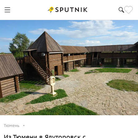
Тюмень
Из Тюмени в Ялуторовск с