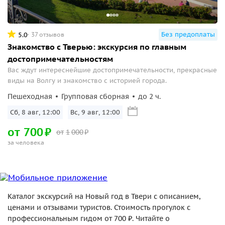
Без предоплаты
5.0
37 отзывов
Знакомство с Тверью: экскурсия по главным
достопримечательностям
Вас ждут интереснейшие достопримечательности, прекрасные
виды на Волгу и знакомство с историей города.
Пешеходная
Групповая сборная
до 2 ч.
Сб, 8 авг, 12:00
Вс, 9 авг, 12:00
от
700
₽
от
1
000
₽
за человека
Каталог экскурсий на Новый год в Твери с описанием,
ценами и отзывами туристов. Стоимость прогулок с
профессиональным гидом от 700 ₽. Читайте о