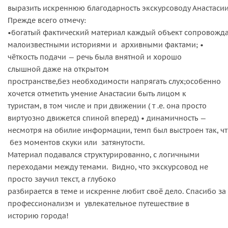
выразить искреннюю благодарность экскурсоводу Анастасии 
Прежде всего отмечу:
•богатый фактический материал каждый объект сопровожда
малоизвестными историями и архивными фактами; •
чёткость подачи — речь была внятной и хорошо
слышной даже на открытом
пространстве,без необходимости напрягать слух;особенно
хочется отметить умение Анастасии быть лицом к
туристам, в том числе и при движении ( т .е. она просто
виртуозно движется спиной вперед) • динамичность —
несмотря на обилие информации, темп был выстроен так, чт
без моментов скуки или затянутости.
Материал подавался структурированно, с логичными
переходами между темами. Видно, что экскурсовод не
просто заучил текст, а глубоко
разбирается в теме и искренне любит своё дело. Спасибо за
профессионализм и увлекательное путешествие в
историю города!