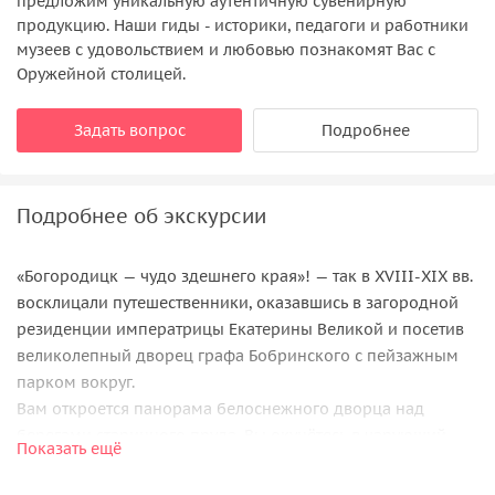
предложим уникальную аутентичную сувенирную
продукцию. Наши гиды - историки, педагоги и работники
музеев с удовольствием и любовью познакомят Вас с
Оружейной столицей.
Задать вопрос
Подробнее
Подробнее об экскурсии
«Богородицк — чудо здешнего края»! — так в XVIII-XIX вв.
восклицали путешественники, оказавшись в загородной
резиденции императрицы Екатерины Великой и посетив
великолепный дворец графа Бобринского с пейзажным
парком вокруг.
Вам откроется панорама белоснежного дворца над
берегами старинного пруда. Вы окунётесь в чарующий
Показать ещё
усадебный мир, соединивший красоту природы и
творение архитектора, узнаете об истории