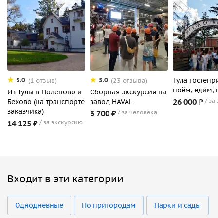
Тула гостеп
5.0
5.0
(1 отзыв)
(23 отзыва)
поём, едим, 
Из Тулы в Поленово и
Сборная экскурсия на
26 000 ₽
за
Бехово (на транспорте
завод HAVAL
заказчика)
3 700 ₽
за человека
14 125 ₽
за экскурсию
Входит в эти категории
Однодневные
По пригородам
Парки и сады