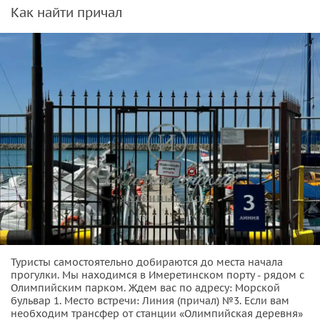
Обратите внимание — в случае чрезмерного волнения
Как найти причал
удочки сматываются, судно ускоренным темпом
перемещается к месту стоянки (где не качает). Также во
время рыбалки производится
вылов морепродуктов
(мидий) вручную, которые после очистки и
термообработки употребляются в пищу
В ходе нашего плавания вы
научитесь основам, отдохнете
и наловите рыбы
. Все снасти имеются на борту, от вас
требуется только хорошее настроение!
Организационные детали:
• Рыбалка проводится при благоприятной погоде.
• На борту есть спасательное оборудование, также можно
укрыться пледом.
Туристы самостоятельно добираются до места начала
прогулки. Мы находимся в Имеретинском порту - рядом с
Олимпийским парком. Ждем вас по адресу: Морской
бульвар 1. Место встречи: Линия (причал) №3. Если вам
необходим трансфер от станции «Олимпийская деревня»