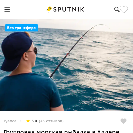
Без трансфера
Туапсе
5.0
(45 отзывов)
Групповая морская рыбалка в Адлере