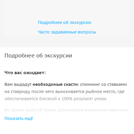
Подробнее об экскурсии
Часто задаваемые вопросы
Подробнее об экскурсии
Что вас ожидает:
Вам выдадут
необходимые снасти
: спиннинг со ставками
на ставриду, после чего выискивается рыбное место, где
обеспечивается близкий к 100% результат улова.
Во время рыбной ловли допускается умеренное чаепитие.
В процессе ваш улов приготавливается для дегустации
Показать ещё
непосредственно на борту.