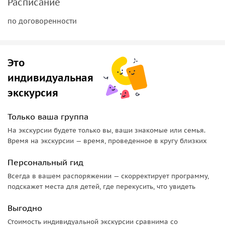
Расписание
В стоимость экскурсий включено:
по договоренности
• услуги гида,
Туристы оплачивают самостоятельно:
Это
• входные билеты.
индивидуальная
экскурсия
Только ваша группа
На экскурсии будете только вы, ваши знакомые или семья.
Время на экскурсии — время, проведенное в кругу близких
Персональный гид
Всегда в вашем распоряжении — скорректирует программу,
подскажет места для детей, где перекусить, что увидеть
Выгодно
Стоимость индивидуальной экскурсии сравнима со