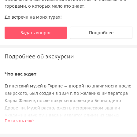
городами, о которых мало кто знает.
До встречи на моих турах!
Задать вопрос
Подробнее
Подробнее об экскурсии
Что вас ждет
Египетский музей в Турине — второй по значимости после
Каирского, был создан в 1824 г. по желанию императора
Карла Феличе, после покупки коллекции Бернардино
Дроветти. Музей расположен в историческом здании
Академии наук XVII века и является одним из самых
Показать ещё
любопытных и посещаемых в мире.
Бернардино Дроветти — выходец из Пьемонте. В эпоху