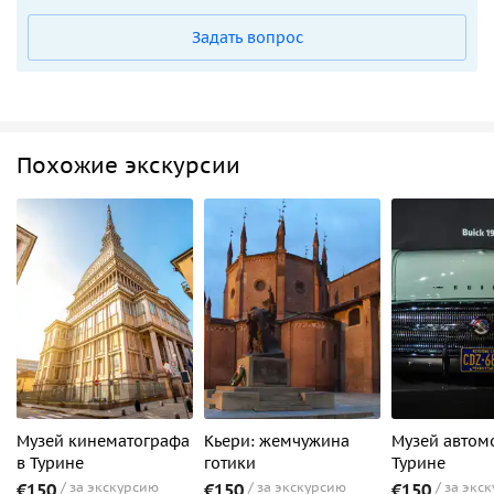
Задать вопрос
Похожие экскурсии
Музей кинематографа
Кьери: жемчужина
Музей автом
в Турине
готики
Турине
€150
за экскурсию
€150
за экскурсию
€150
за экс