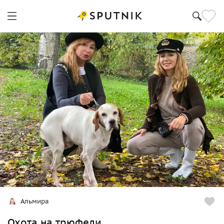
Турин
Альмира
Охота на трюфели