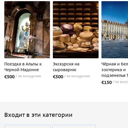
Поездка в Альпы к
Экскурсия на
Чёрная и бел
Черной Мадонне
сыроварню
эзотерика и
подземелья 
€500
за экскурсию
€500
за экскурсию
€150
за экс
Входит в эти категории