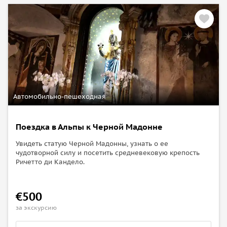
В стоимость экскурсии включено:
• услуги гида,
• трансфер.
Туристы оплачивают самостоятельно:
• дегустация вин,
• оплата услуг профессионального охотника с собакой.
Автомобильно-пешеходная
Поездка в Альпы к Черной Мадонне
Увидеть статую Черной Мадонны, узнать о ее
чудотворной силу и посетить средневековую крепость
Ричетто ди Кандело.
€500
за экскурсию