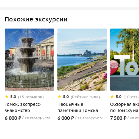
Похожие экскурсии
5.0
5.0
5.0
(15 отзывов)
(Рейтинг гида)
(10 отз
Томск: экспресс-
Необычные
Обзорная эк
знакомство
памятники Томска
по Томску на
6 000 ₽
за экскурсию
6 000 ₽
за экскурсию
7 500 ₽
за э