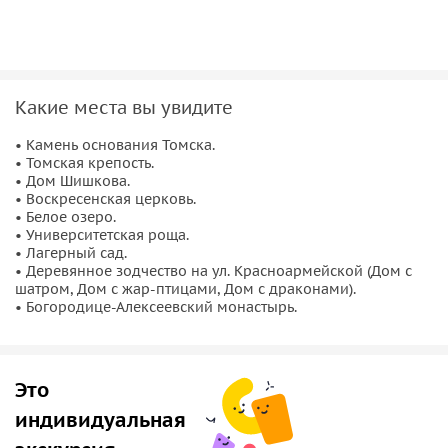
узнаете тайну праведного старца Фёдора.
Преимущества экскурсии
По желанию экскурсантов данный маршрут может быть
Какие места вы увидите
дополнен
другими экскурсионными объектами (
Белое
• Камень основания Томска.
озеро
,
Татарская слобода
,
Памятник счастью
и др.),
• Томская крепость.
заходом в
сувенирную лавку
или
доходный дом
.
• Дом Шишкова.
• Воскресенская церковь.
• Белое озеро.
• Университетская роща.
• Лагерный сад.
• Деревянное зодчество на ул. Красноармейской (Дом с
шатром, Дом с жар-птицами, Дом с драконами).
• Богородице-Алексеевский монастырь.
Это
индивидуальная