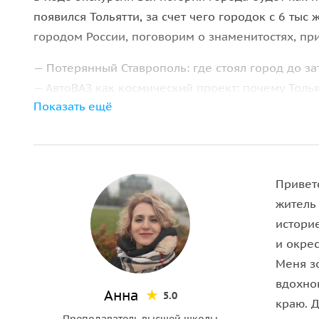
появился Тольятти, за счет чего городок с 6 ты
городом России, поговорим о знаменитостях, пр
— Потерянный Ставрополь: где стоял город до за
— АвтоВАЗ как космический проект: почему Толь
Показать ещё
— Тайные точки: от “зашифрованных” дворовых 
Приветс
житель
истори
и окрес
Меня зо
вдохно
Анна
5.0
краю. Д