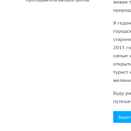
Преподаватель высшей школы
живая т
природ
Я гедон
городс
старин
2015 го
самые 
открыти
турист 
желани
Буду р
путешес
Задат