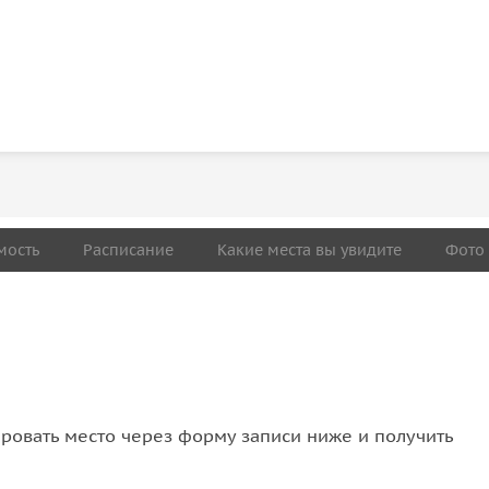
мость
Расписание
Какие места вы увидите
Фото
овать место через форму записи ниже и получить