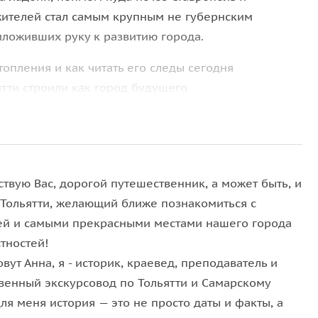
с жителей стал самым крупным не губернским
иложивших руку к развитию города.
топления и как читать его следы сегодня
ятти строили как город будущего
арт-объектов до видовых площадок
твую Вас, дорогой путешественник, а может быть, и
 Тольятти, желающий ближе познакомиться с
ей и самыми прекрасными местами нашего города
тностей!
вут Анна, я - историк, краевед, преподаватель и
венный экскурсовод по Тольятти и Самарскому
ля меня история — это не просто даты и факты, а