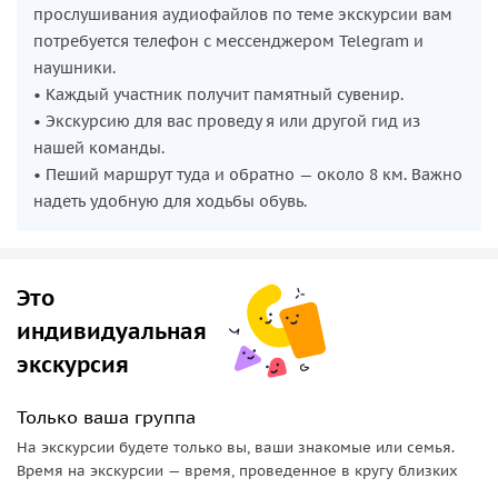
• почему гора Такао с древности считалась священной;
прослушивания аудиофайлов по теме экскурсии вам
• какую роль играет храм Якуо‑ин в истории горных
потребуется телефон с мессенджером Telegram и
паломничеств;
наушники.
• как древние верования продолжают жить в
• Каждый участник получит памятный сувенир.
современной Японии.
• Экскурсию для вас проведу я или другой гид из
нашей команды.
Погрузитесь в атмосферу древней духовной традиции и
• Пеший маршрут туда и обратно — около 8 км. Важно
откройте для себя Японию, где легенды оживают среди
надеть удобную для ходьбы обувь.
гор и лесов всего в часе езды от мегаполиса!
Это
индивидуальная
экскурсия
Только ваша группа
На экскурсии будете только вы, ваши знакомые или семья.
Время на экскурсии — время, проведенное в кругу близких