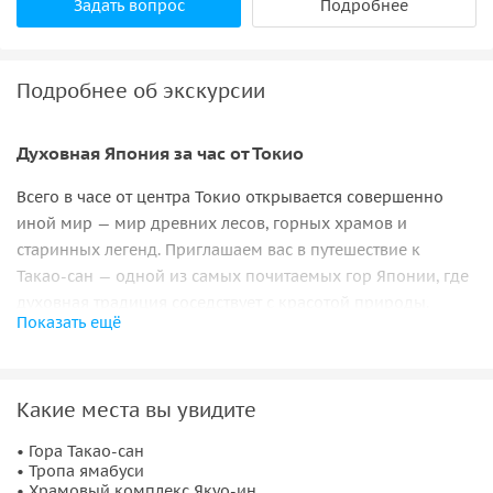
Задать вопрос
Подробнее
Подробнее об экскурсии
Духовная Япония за час от Токио
Всего в часе от центра Токио открывается совершенно
иной мир — мир древних лесов, горных храмов и
старинных легенд. Приглашаем вас в путешествие к
Такао‑сан — одной из самых почитаемых гор Японии, где
духовная традиция соседствует с красотой природы.
Показать ещё
Тропа ямабуси: путь древних аскетов
Вы подниметесь по тропе, по которой веками шли горные
Какие места вы увидите
монахи ямабуси — аскеты, видевшие в горах место
духовной практики и очищения. Маршрут сочетает
• Гора Такао‑сан
• Тропа ямабуси
подъём на фуникулёре и пешую прогулку среди вековых
• Храмовый комплекс Якуо‑ин