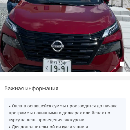
Панорамные виды и дополнительные впечатления
Со смотровой площадки на вершине горы (599 м)
откроется захватывающая панорама равнины Канто и вид
на гору Фудзияму. Здесь же расположен ресторан с
традиционной гречневой лапшой соба и японскими
напитками.
По желанию вы можете посетить Сад обезьян с 90
японскими макаками — у каждой есть имя и характер;
спуститься на фуникулёре и заглянуть в сувенирные лавки;
посетить традиционный японский онсэн (с объяснением
правил и помощью в приобретении билетов).
Важная информация
Что вы узнаете в путешествии
• кто такие ямабуси и почему горы для них — источник
• Оплата оставшейся суммы производится до начала
духовной силы;
программы наличными в долларах или йенах по
• какие легенды связаны с тэнгу и как они стали
курсу на день проведения экскурсии.
хранителями Такао;
• Для дополнительной визуализации и