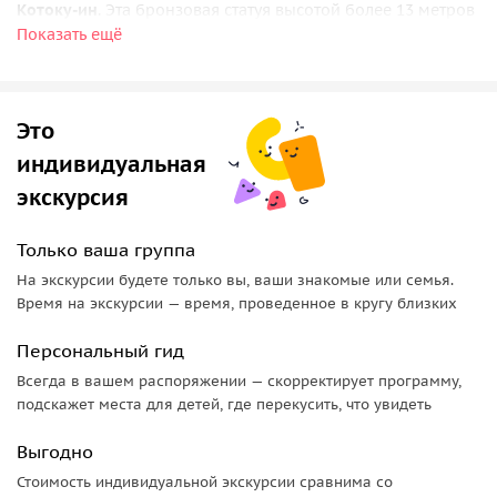
Котоку-ин
. Эта бронзовая статуя высотой более 13 метров
Показать ещё
пережила землетрясения, цунами и тайфуны, и до сих пор
сидит под открытым небом, словно оберегая город.
Кроме того, в Камакуре много других храмов, уютных
Это
улочек с традиционными сладостями и пляжей, куда
любят приезжать серфингисты и отдыхающие.
индивидуальная
экскурсия
Только ваша группа
На экскурсии будете только вы, ваши знакомые или семья.
Время на экскурсии — время, проведенное в кругу близких
Персональный гид
Всегда в вашем распоряжении — скорректирует программу,
подскажет места для детей, где перекусить, что увидеть
Выгодно
Стоимость индивидуальной экскурсии сравнима со