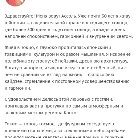
Здравствуйте! Меня зовут Ассоль. Уже почти 30 лет я живу
в Японии — в удивительной стране восходящего солнца,
где более 300 дней в году сияет солнце, а каждый день
наполнен спокойствием, гармонией и внутренним светом.
Живя в Токио, я глубоко пропиталась японскими
традициями, культурой и образом мышления. Я искренне
полюбила эту страну: её пейзажи, древнюю архитектуру,
богатую историю, изящное искусство и особенный, ни с
чем не сравнимый взгляд на жизнь — философию
кайдзен, стремление к постоянному совершенствованию
и гармонии.
С удовольствием делюсь этой любовью с гостями,
приглашая вас на прогулки по самым атмосферным и
знаковым местам региона Канто:
Токио — город-космос, где футуризм соседствует с
древними святынями, а за стеклянными небоскрёбами
прячутся уютные кварталы, чайные домики и скрытые