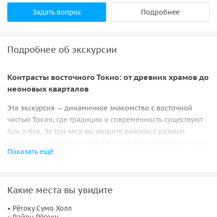
Задать вопрос
Подробнее
Подробнее об экскурсии
Контрасты восточного Токио: от древних храмов до
неоновых кварталов
Эта экскурсия — динамичное знакомство с восточной
частью Токио, где традиции и современность существуют
бок о бок. За три часа вы увидите районы с разным
ритмом и характером, поймёте, как формировался город
Показать ещё
после войн и реформ, и почувствуете повседневную
атмосферу столицы вне делового центра.
Мир сумо и спортивные традиции
Какие места вы увидите
Маршрут начинается у
Рёгоку Сумо Холла
— центра
• Рёгоку Сумо Холл
• Район Рёгоку