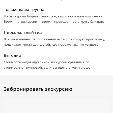
1400 лет. Здесь вы почувствуете атмосферу живого
Только ваша группа
религиозного центра и одной из самых узнаваемых
достопримечательностей города. Прогулка по району
На экскурсии будете только вы, ваши знакомые или семья.
Время на экскурсии — время, проведенное в кругу близких
поможет понять различия между востоком и западом
Токио, разобраться в особенностях городской застройки и
Персональный гид
научиться «читать» стиль и эпоху зданий по их фасадам. В
Всегда в вашем распоряжении — скорректирует программу,
Асакусе экскурсия завершается.
подскажет места для детей, где перекусить, что увидеть
Выгодно
Стоимость индивидуальной экскурсии сравнима со
стоимостью групповой, если вы идете с кем-то еще
Забронировать экскурсию